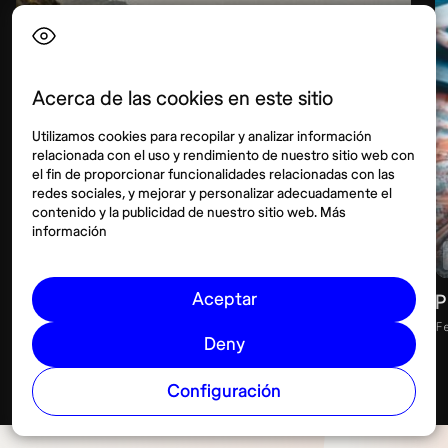
Acerca de las cookies en este sitio
Utilizamos cookies para recopilar y analizar información
relacionada con el uso y rendimiento de nuestro sitio web con
el fin de proporcionar funcionalidades relacionadas con las
redes sociales, y mejorar y personalizar adecuadamente el
contenido y la publicidad de nuestro sitio web. Más
información
Finanzas
Suecia
Aceptar
Mejores bancos de Suecia: guía completa
P
para elegir tu banco ideal
F
Deny
Febrero 25, 2026
14 min
Configuración