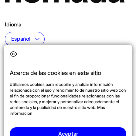
Idioma
Top destinos
Interés
Estados Unidos
Quiénes somos
México
Destinos
Acerca de las cookies en este sitio
Tailandia
Blog
Utilizamos cookies para recopilar y analizar información
España
relacionada con el uso y rendimiento de nuestro sitio web con
el fin de proporcionar funcionalidades relacionadas con las
redes sociales, y mejorar y personalizar adecuadamente el
Síguenos
contenido y la publicidad de nuestro sitio web. Más
información
Instagram
Pinterest
Aceptar