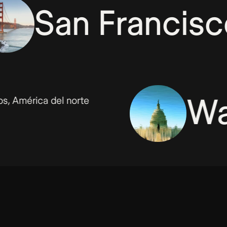
San Fra
e
Washin
orte