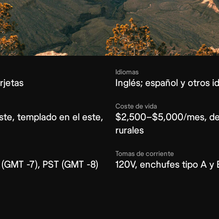
Idiomas
rjetas
Inglés; español y otros i
Coste de vida
este, templado en el este,
$2,500–$5,000/mes, dep
rurales
Tomas de corriente
 (GMT -7), PST (GMT -8)
120V, enchufes tipo A y 