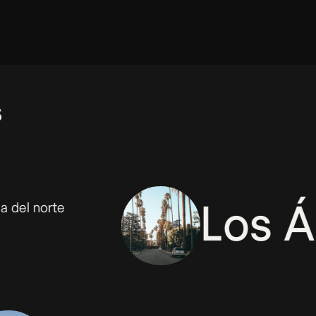
s
Los Ánge