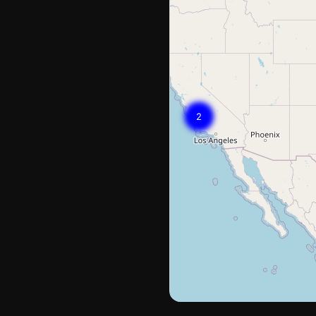
Los
Ángeles
2