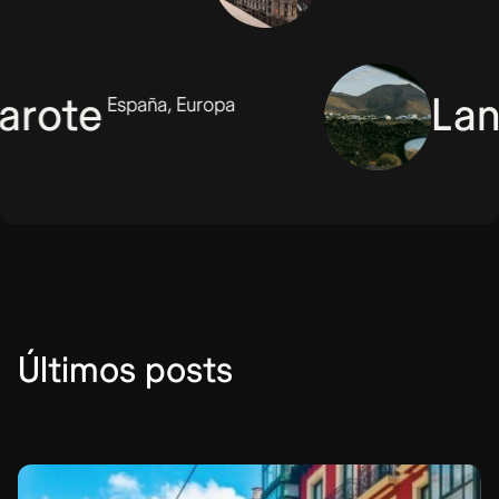
Madrid
te
Lanza
España, Europa
Últimos posts