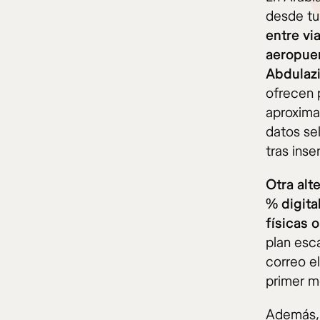
desde tu
entre vi
aeropuer
Abdulazi
ofrecen 
aproxima
datos se
tras inse
Otra alt
% digita
físicas 
plan esc
correo e
primer 
Además, 