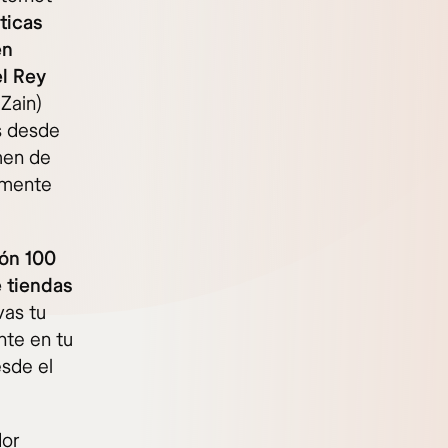
ticas
en
el Rey
Zain)
s desde
men de
amente
ión 100
e tiendas
vas tu
nte en tu
esde el
dor