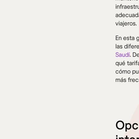
infraest
adecuada
viajeros.
En esta 
las dife
Saudí
. D
qué tarif
cómo pue
más frec
Opci