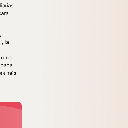
iarias
para
,
, la
ro no
o cada
vas más