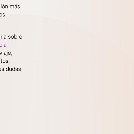
ción más
os
ria sobre
bia
iaje,
tos,
las dudas