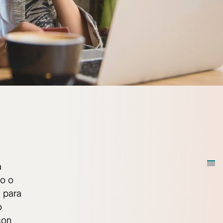
a
jo o
e para
o
con