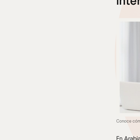
inte
Conoce cómo 
En Arabia