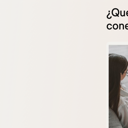
¿Qué
cone