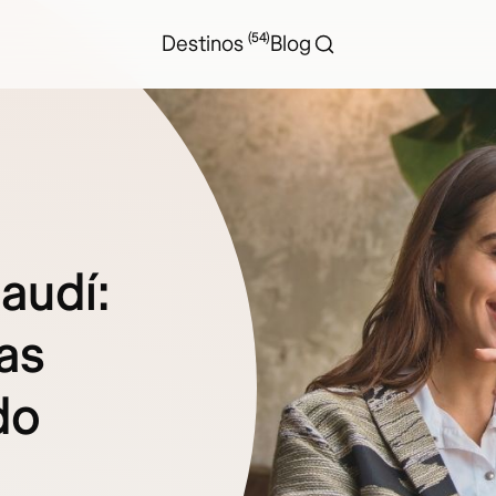
(54)
Destinos
Blog
audí:
as
do