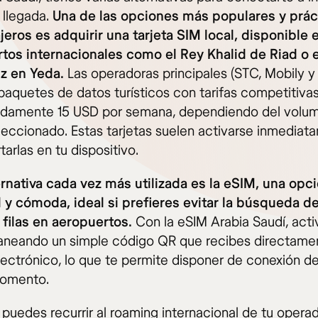
 llegada.
Una de las opciones más populares y prác
ajeros es adquirir una tarjeta SIM local, disponible 
tos internacionales como el Rey Khalid de Riad o 
z en Yeda.
Las operadoras principales (STC, Mobily y 
paquetes de datos turísticos con tarifas competitiva
damente 15 USD por semana, dependiendo del volu
leccionado. Estas tarjetas suelen activarse inmediat
rtarlas en tu dispositivo.
ernativa cada vez más utilizada es la eSIM, una opc
l y cómoda, ideal si prefieres evitar la búsqueda d
o filas en aeropuertos.
Con la eSIM Arabia Saudí, acti
aneando un simple código QR que recibes directame
lectrónico, lo que te permite disponer de conexión d
momento.
puedes recurrir al roaming internacional de tu opera