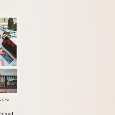
@canva
nternet