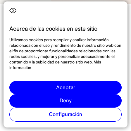
Acerca de las cookies en este sitio
Utilizamos cookies para recopilar y analizar información
relacionada con el uso y rendimiento de nuestro sitio web con
el fin de proporcionar funcionalidades relacionadas con las
redes sociales, y mejorar y personalizar adecuadamente el
Idioma
contenido y la publicidad de nuestro sitio web. Más
información
Top destinos
Interés
Aceptar
Estados Unidos
Quiénes somos
Deny
México
Destinos
Tailandia
Blog
Configuración
España