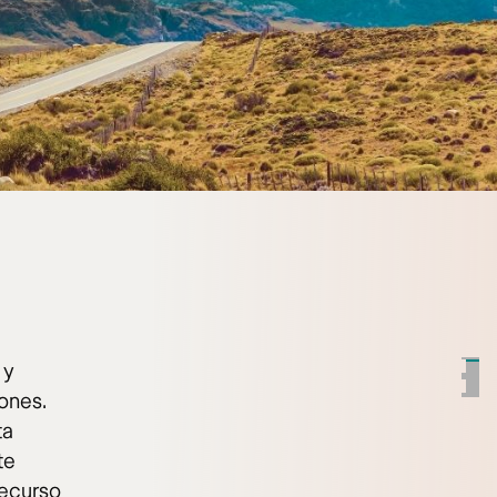
y
iones.
ta
te
recurso