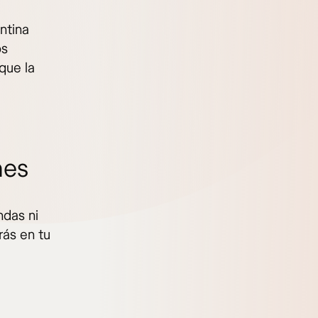
ntina
os
que la
nes
ndas ni
rás en tu