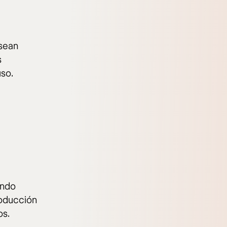
 sean
s
uso.
ando
roducción
os.