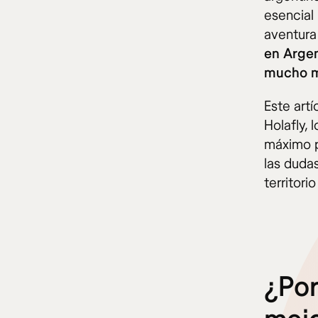
esencial 
aventura
en Argen
mucho má
Este artí
Holafly, 
máximo p
las duda
territori
¿Por