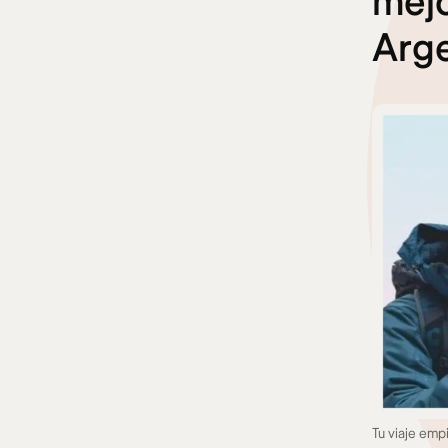
mejo
Arge
Tu viaje emp