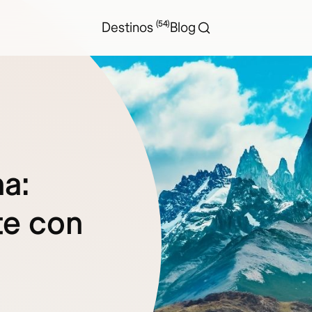
(54)
Destinos
Blog
na:
te con