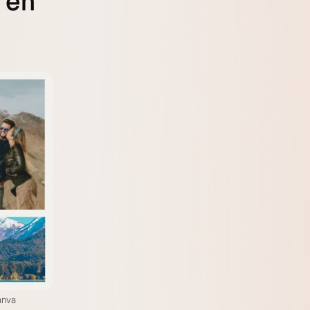
t en
anva