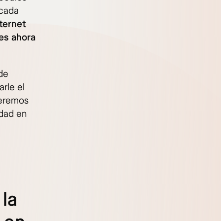
 cada
ternet
 es ahora
 de
arle el
deremos
idad en
 la