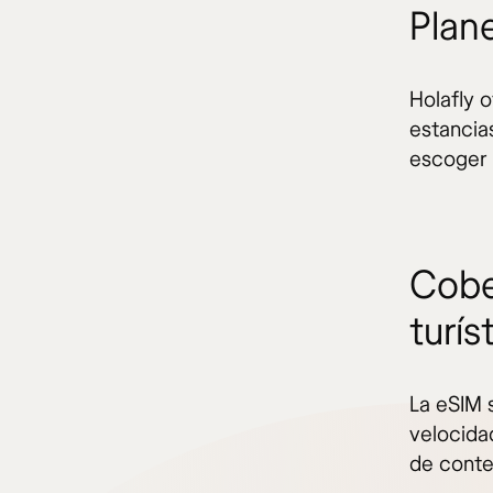
Plan
Holafly 
estancias
escoger 
Cobe
turís
La eSIM 
velocida
de conte