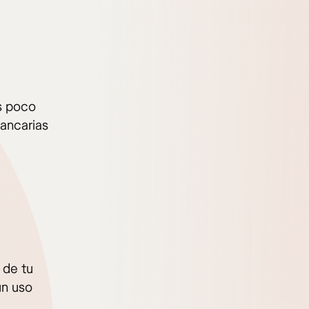
as poco
bancarias
 de tu
un uso