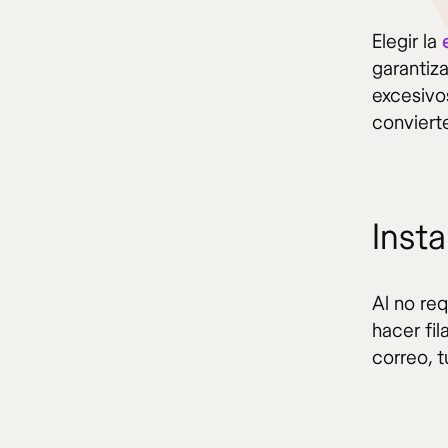
Elegir la
garantiz
excesivos
conviert
Insta
Al no req
hacer fil
correo, 