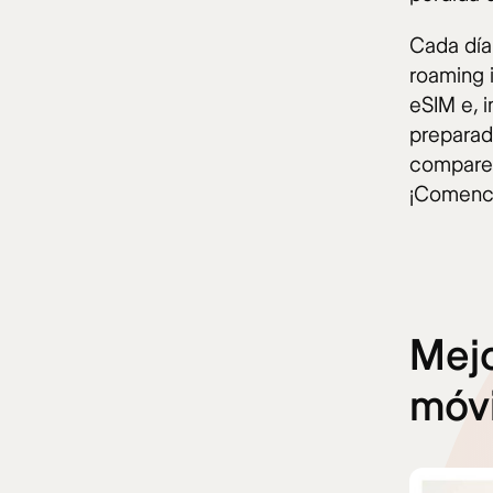
Cada día
roaming i
eSIM e, 
preparad
compares 
¡Comenc
Mejo
móvi