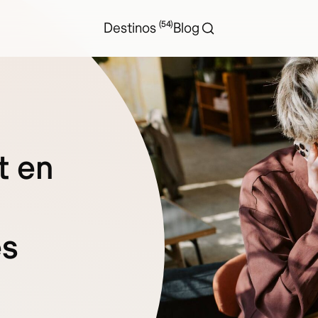
(54)
Destinos
Blog
t en
es