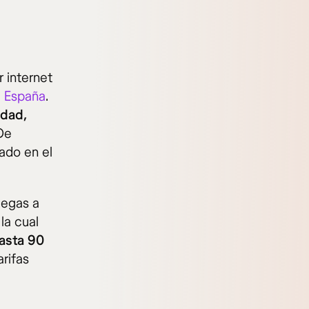
 internet
a España
.
idad,
De
ado en el
legas a
 la cual
hasta 90
rifas