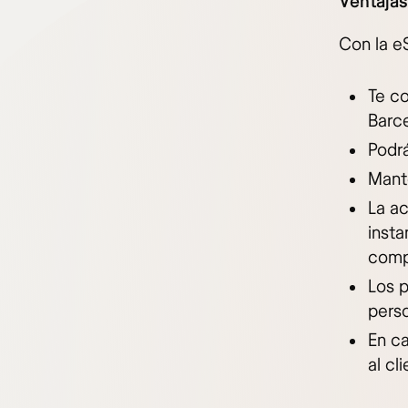
Ventajas
Con la e
Te co
Barce
Podrá
Mant
La ac
insta
comp
Los p
perso
En ca
al cl