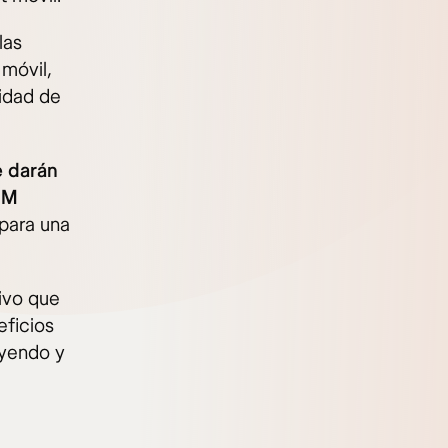
las
 móvil,
idad de
e darán
IM
 para una
tivo que
eficios
eyendo y