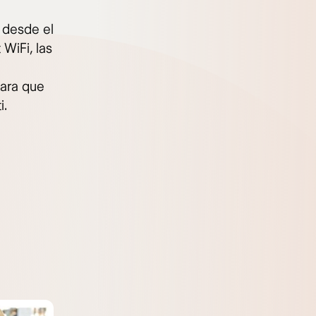
 desde el
 WiFi, las
para que
i.