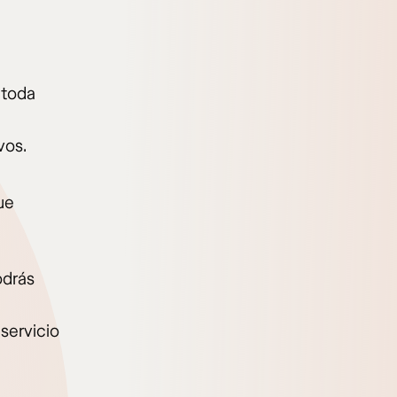
 toda
vos.
ue
odrás
servicio