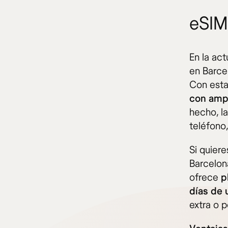
eSIM
En la ac
en Barce
Con esta
con ampl
hecho, l
teléfono,
Si quier
Barcelona
ofrece
p
días de 
extra o 