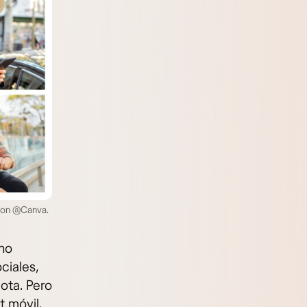
 con @Canva.
ono
ciales,
ota. Pero
t móvil.