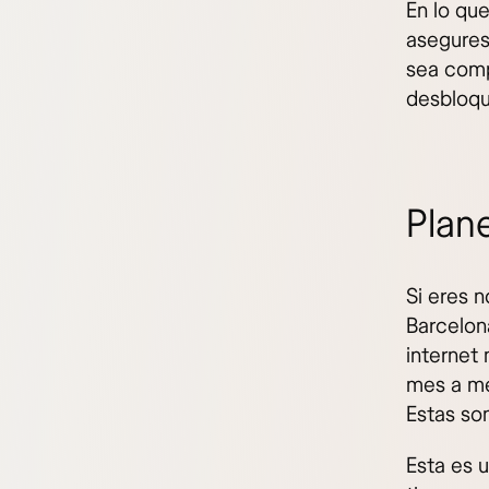
En lo que
asegures
sea comp
desbloqu
Plan
Si eres 
Barcelon
internet
mes a me
Estas son
Esta es u