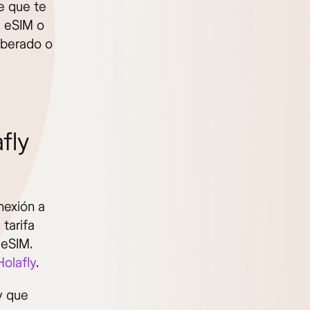
te que te
a eSIM o
iberado o
fly
nexión a
tarifa
 eSIM.
olafly
.
 y que