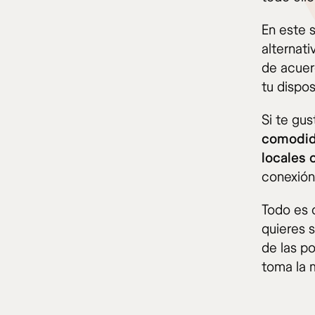
En este 
alternat
de acuer
tu dispos
Si te gu
comodida
locales 
conexión
Todo es c
quieres s
de las p
toma la 