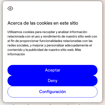
Dado que Coworking Spain es una plataforma de
búsqueda, las tarifas varían mucho, pero al mismo
tiempo es una gran ventaja: es muy difícil que no
Acerca de las cookies en este sitio
encuentres la solución que se adapte a tus rutinas de
trabajo y a tus gustos como trabajador en remoto.
Utilizamos cookies para recopilar y analizar información
relacionada con el uso y rendimiento de nuestro sitio web con
el fin de proporcionar funcionalidades relacionadas con las
redes sociales, y mejorar y personalizar adecuadamente el
contenido y la publicidad de nuestro sitio web. Más
Ubicación y accesibilidad
información
Aceptar
Si la ubicación es un tema que te preocupa,
aprovecha que Coworking Spain publica decenas
Deny
(centenares, en realidad) de ubicaciones. Algunas
estratégicamente situadas cerca de puntos clave de
Configuración
la ciudad y bien conectadas con el transporte
público. Otras, en cambio, aprovechan zonas menos