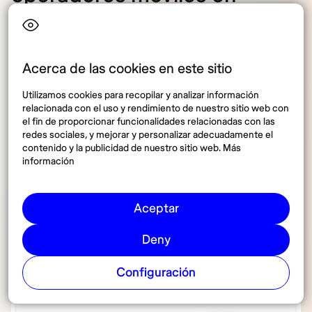
Indonesia
Acerca de las cookies en este sitio
1. ¿Cuál es el mejor operador móvil en
Indonesia para turistas?
Utilizamos cookies para recopilar y analizar información
relacionada con el uso y rendimiento de nuestro sitio web con
el fin de proporcionar funcionalidades relacionadas con las
redes sociales, y mejorar y personalizar adecuadamente el
2. ¿Qué operador ofrece la mejor
contenido y la publicidad de nuestro sitio web. Más
información
cobertura en áreas rurales de
Indonesia?
Aceptar
3. ¿Cuál es el operador con la red 5G
Deny
más avanzada en Indonesia?
Configuración