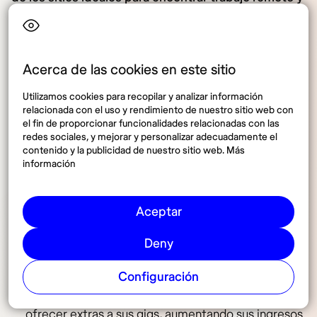
conectar con clientes de todo el mundo.
Acerca de las cookies en este sitio
Características principales
Utilizamos cookies para recopilar y analizar información
relacionada con el uso y rendimiento de nuestro sitio web con
el fin de proporcionar funcionalidades relacionadas con las
redes sociales, y mejorar y personalizar adecuadamente el
contenido y la publicidad de nuestro sitio web. Más
información
Publicación de servicios
Aceptar
Gigs
: los freelancers pueden crear y publicar gigs
en diferentes categorías, estableciendo sus
Deny
propios precios y descripciones detalladas del
servicio.
Configuración
Servicios adicionales
: los freelancers pueden
ofrecer extras a sus gigs, aumentando sus ingresos