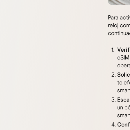
Para act
reloj co
continua
Verif
eSIM
oper
Soli
telef
smar
Esca
un c
smar
Conf