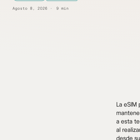
Agosto 8, 2026
9 min
La eSIM 
mantenem
a esta te
al reali
desde su