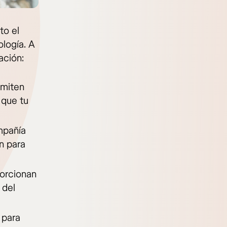
to el
logía. A
ación:
dmiten
 que tu
mpañía
n para
porcionan
 del
 para