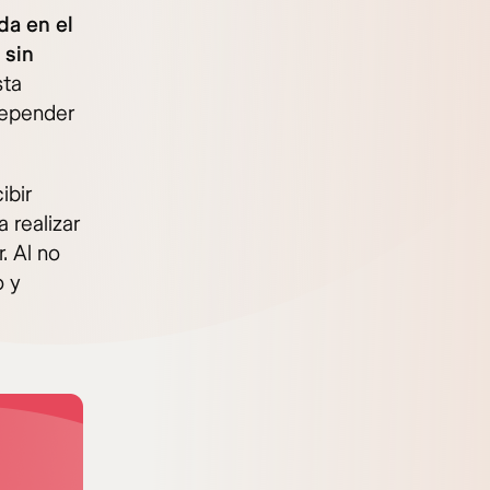
da en el
 sin
sta
depender
ibir
 realizar
. Al no
o y