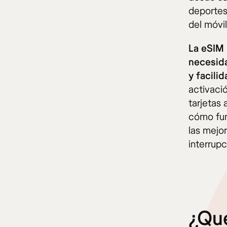
deportes
del móvi
La eSIM 
necesida
y facili
activació
tarjetas 
cómo fun
las mejo
interrupc
¿Qué