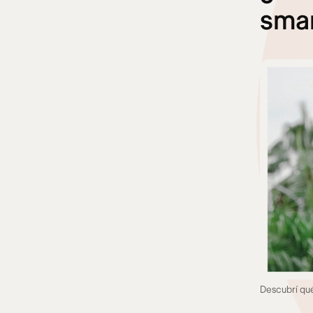
sma
Descubrí qu