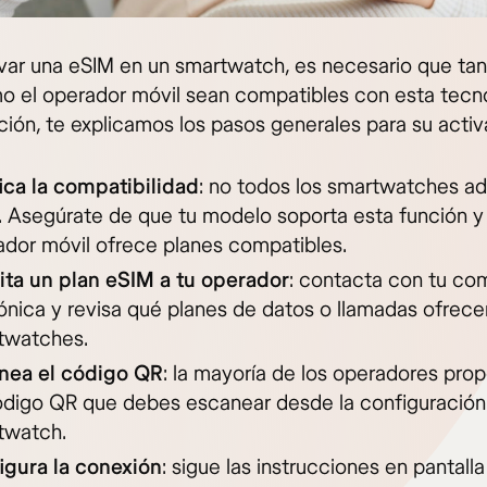
ivar una eSIM en un smartwatch, es necesario que tan
mo el operador móvil sean compatibles con esta tecno
ción, te explicamos los pasos generales para su activ
ica la compatibilidad
: no todos los smartwatches a
. Asegúrate de que tu modelo soporta esta función y
ador móvil ofrece planes compatibles.
cita un plan eSIM a tu operador
: contacta con tu co
ónica y revisa qué planes de datos o llamadas ofrece
twatches.
nea el código QR
: la mayoría de los operadores pro
ódigo QR que debes escanear desde la configuración
twatch.
igura la conexión
: sigue las instrucciones en pantalla