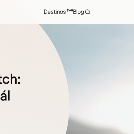
(54)
Destinos
Blog
tch:
ál