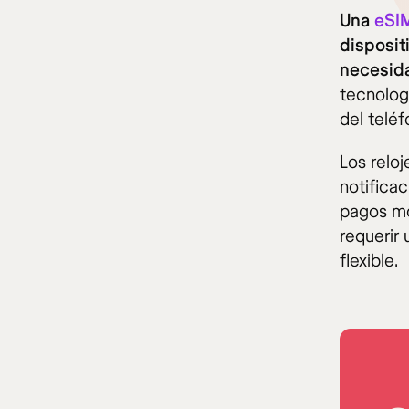
Una
eSI
disposit
necesida
tecnolog
del teléf
Los reloj
notificac
pagos mó
requerir 
flexible.