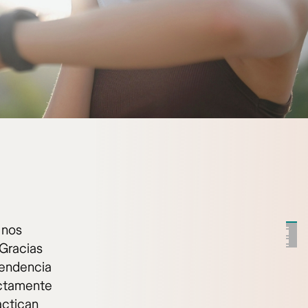
 nos
Gracias
pendencia
ectamente
actican