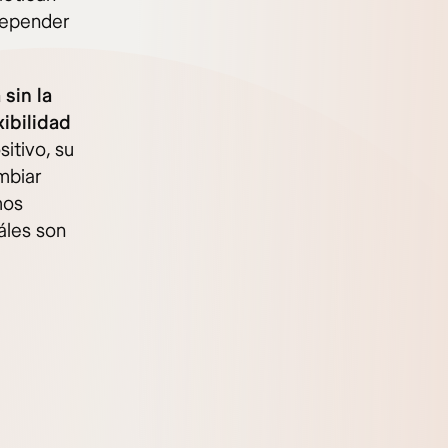
depender
sin la
ibilidad
sitivo, su
mbiar
mos
áles son