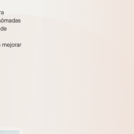
ra
 nómadas
 de
 mejorar