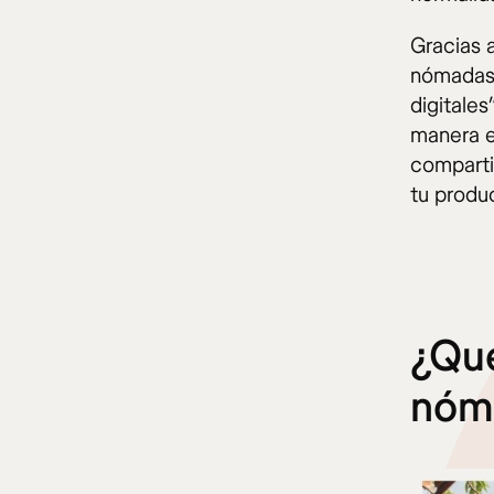
Gracias 
nómadas 
digitale
manera ef
comparti
tu produc
¿Qué
nóma