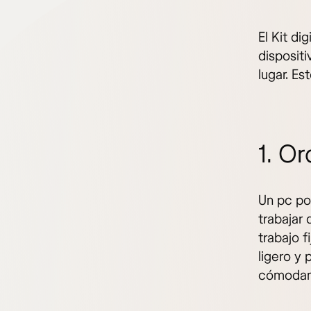
El Kit di
disposit
lugar. Es
1. Or
Un pc por
trabajar
trabajo f
ligero y 
cómodam