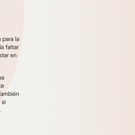
 para la
a faltar
star en
ma
te
 También
 si
.