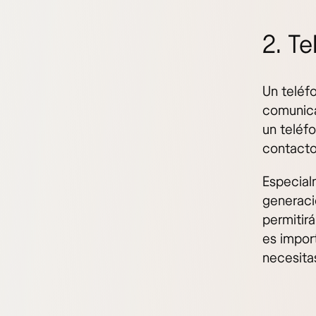
2. Te
Un teléfo
comunicac
un teléf
contacto
Especial
generaci
permitir
es impor
necesita