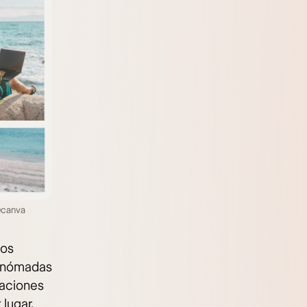
 @canva
tos
s nómadas
caciones
lugar.