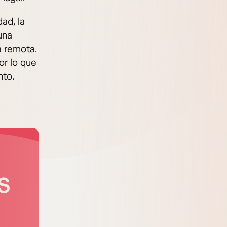
ad, la
una
a remota.
or lo que
nto.