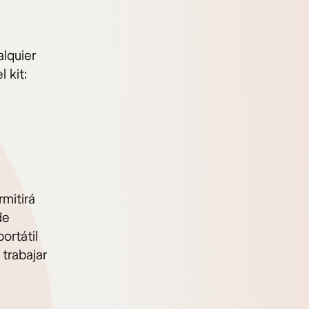
alquier
 kit:
rmitirá
de
ortátil
 trabajar