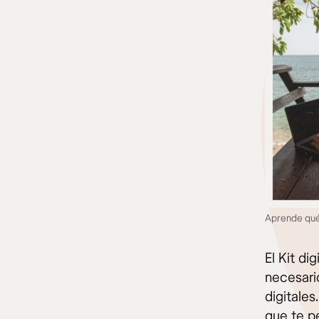
Aprende qué 
El Kit di
necesari
digitales
que te pe