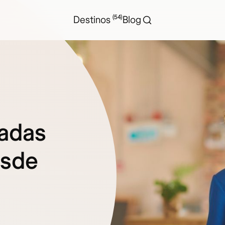
(54)
Destinos
Blog
madas
esde