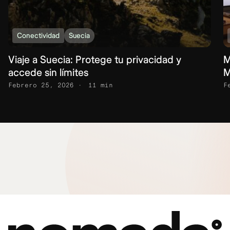
Conectividad
Suecia
Viaje a Suecia: Protege tu privacidad y
M
accede sin límites
M
Febrero 25, 2026
11 min
F