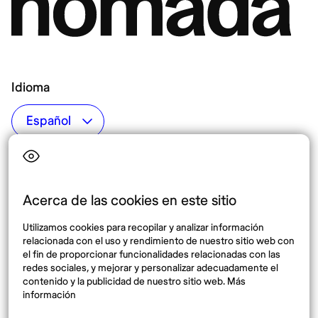
Idioma
Top destinos
Interés
Estados Unidos
Quiénes somos
México
Destinos
Acerca de las cookies en este sitio
Tailandia
Blog
Utilizamos cookies para recopilar y analizar información
España
relacionada con el uso y rendimiento de nuestro sitio web con
el fin de proporcionar funcionalidades relacionadas con las
redes sociales, y mejorar y personalizar adecuadamente el
Síguenos
contenido y la publicidad de nuestro sitio web. Más
información
Instagram