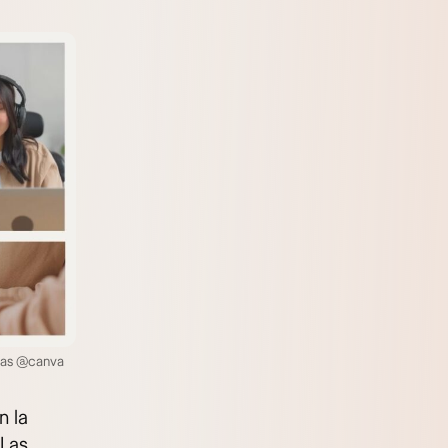
esas @canva
n la
 Las