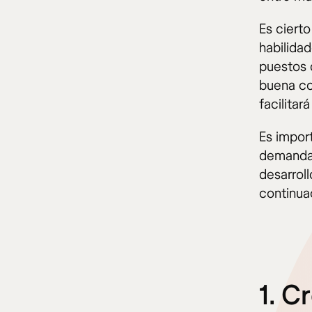
Es cierto
habilida
puestos 
buena co
facilitar
Es impor
demandad
desarrol
continuac
1. C