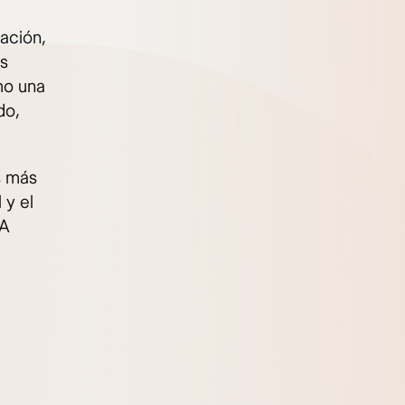
mación,
es
mo una
do,
s más
 y el
 A