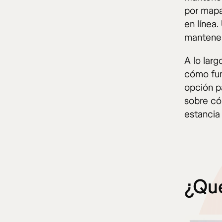
por mapa
en línea
mantener
A lo lar
cómo fun
opción p
sobre có
estancia
¿Qu