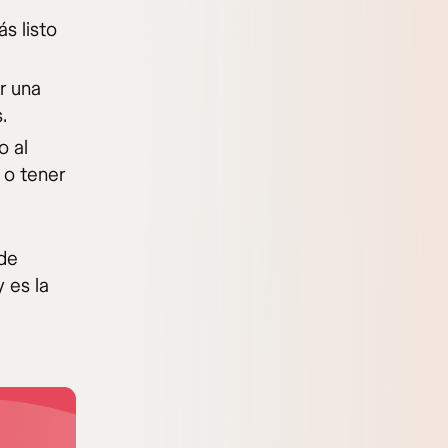
s listo
r una
.
o al
 o tener
de
 es la