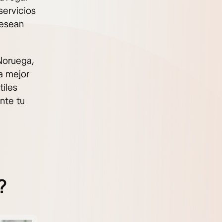
servicios
desean
Noruega,
a mejor
iles
nte tu
?