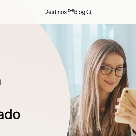
(54)
Destinos
Blog
a
ado