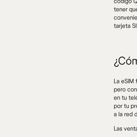
código Q
tener qu
convenie
tarjeta S
¿Cóm
La eSIM f
pero con 
en tu te
por tu p
a la red
Las venta