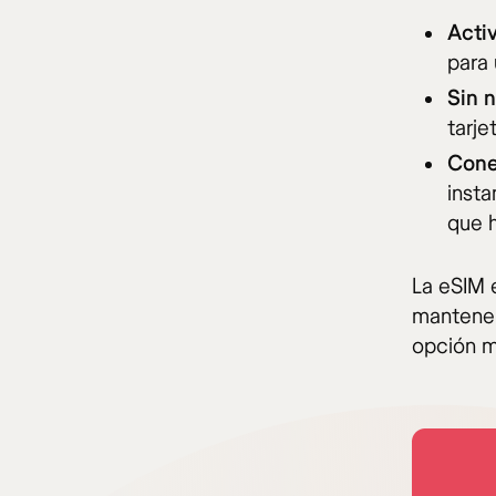
Acti
para 
Sin 
tarje
Cone
insta
que h
La eSIM 
mantener 
opción m