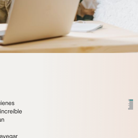
uienes
increíble
un
navegar