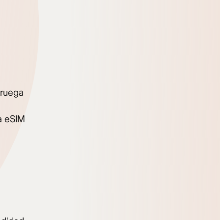
oruega
na eSIM