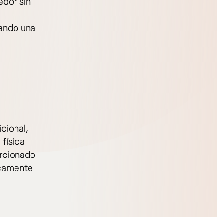
edor sin
cando una
cional,
 física
orcionado
icamente