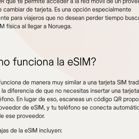
R que te permite acceder a la red móvil de un prove
e cambiar de tarjeta. Es una opción especialmente
nte para viajeros que no desean perder tiempo bus
IM física al llegar a Noruega.
o funciona la eSIM?
unciona de manera muy similar a una tarjeta SIM tradi
la diferencia de que no necesitas insertar una tarjeta
léfono. En lugar de eso, escaneas un código QR prop
roveedor de eSIM, y tu teléfono se conecta automát
 de ese proveedor.
jas de la eSIM incluyen: