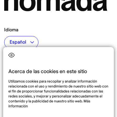
Idioma
Top destinos
Interés
Estados Unidos
Quiénes somos
México
Destinos
Acerca de las cookies en este sitio
Tailandia
Blog
Utilizamos cookies para recopilar y analizar información
España
relacionada con el uso y rendimiento de nuestro sitio web con
el fin de proporcionar funcionalidades relacionadas con las
redes sociales, y mejorar y personalizar adecuadamente el
Síguenos
contenido y la publicidad de nuestro sitio web. Más
información
Instagram