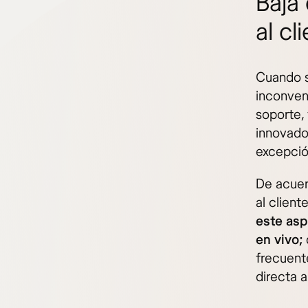
Baja 
al cl
Cuando s
inconven
soporte,
innovado
excepción
De acuerd
al client
este asp
en vivo;
frecuent
directa a