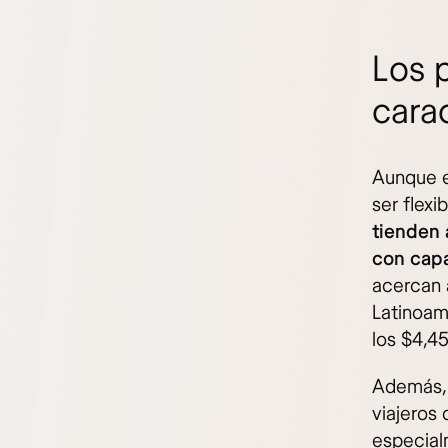
Los 
carac
Aunque e
ser flexi
tienden 
con capa
acercan 
Latinoam
los $4,45
Además, 
viajeros
especial