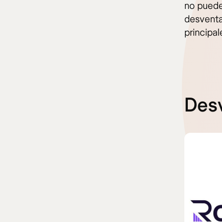
no puede
desventa
principal
Desv