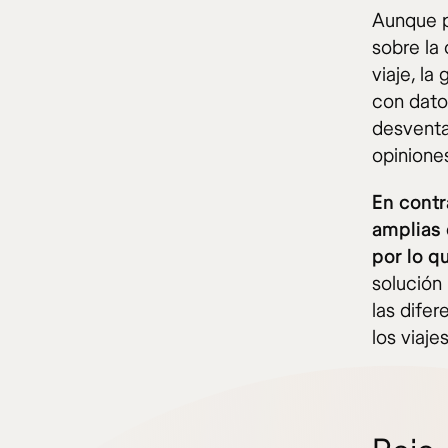
Aunque p
sobre la
viaje, la
con datos
desventa
opiniones
En contr
amplias 
por lo q
solución
las dife
los viajes