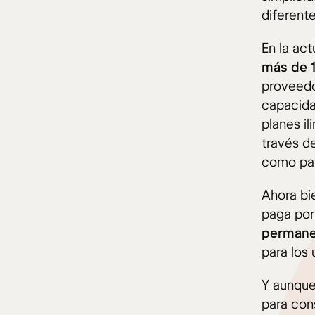
diferent
En la act
más de 
proveedo
capacidad
planes il
través d
como par
Ahora bie
paga por
permanen
para los 
Y aunque
para con