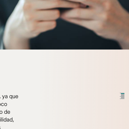
, ya que
oco
go de
lidad,
s