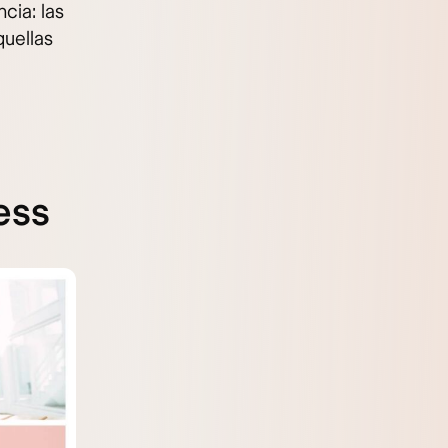
cia: las
uellas
ess