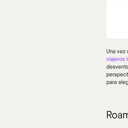
Una vez 
viajeros 
desventa
perspect
para ele
Roam