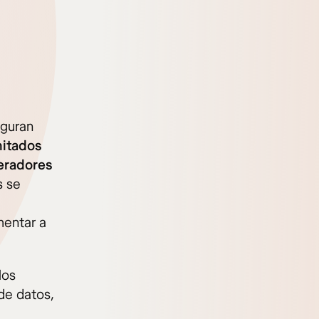
eguran
mitados
peradores
s se
mentar a
los
de datos,