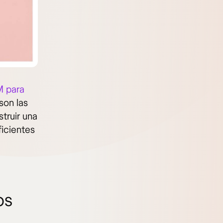
M para
son las
truir una
ficientes
os