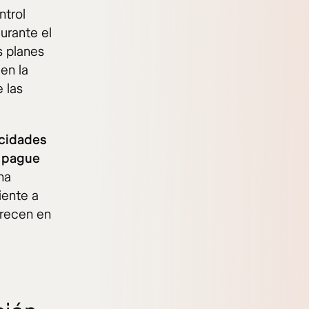
ntrol
urante el
os planes
 en la
 las
acidades
o pague
na
iente a
arecen en