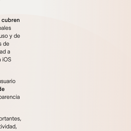
e cubren
pales
uso y de
s de
dad a
a iOS
usuario
de
sparencia
ortantes,
ividad,