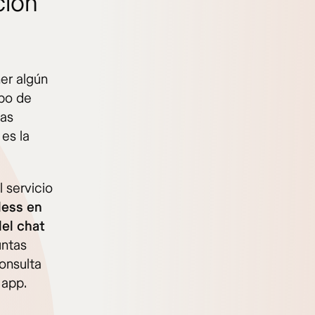
ción
er algún
ipo de
tas
es la
 servicio
less en
el chat
untas
onsulta
 app.