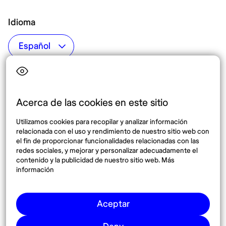
Idioma
Top destinos
Interés
Estados Unidos
Quiénes somos
México
Destinos
Acerca de las cookies en este sitio
Tailandia
Blog
Utilizamos cookies para recopilar y analizar información
España
relacionada con el uso y rendimiento de nuestro sitio web con
el fin de proporcionar funcionalidades relacionadas con las
redes sociales, y mejorar y personalizar adecuadamente el
Síguenos
contenido y la publicidad de nuestro sitio web. Más
información
Instagram
Pinterest
Aceptar