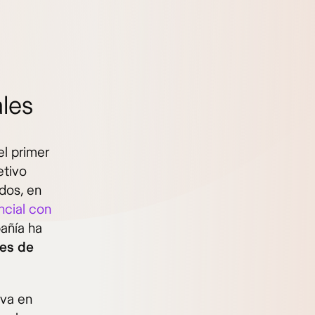
ales
el primer
etivo
dos, en
ncial con
añía ha
nes de
iva en