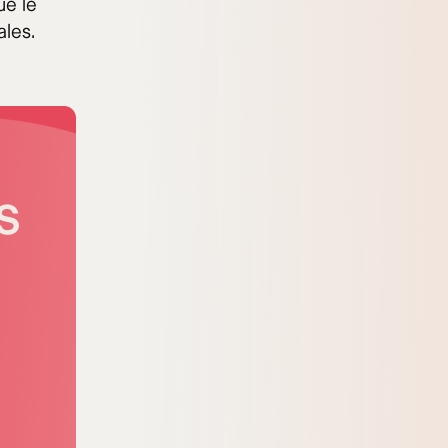
ue le
ales.