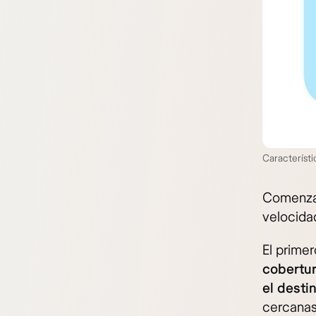
Característi
Comenzar
velocida
El prime
cobertu
el desti
cercanas