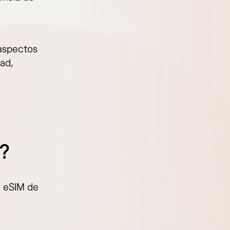
 aspectos
ad,
o?
e eSIM de