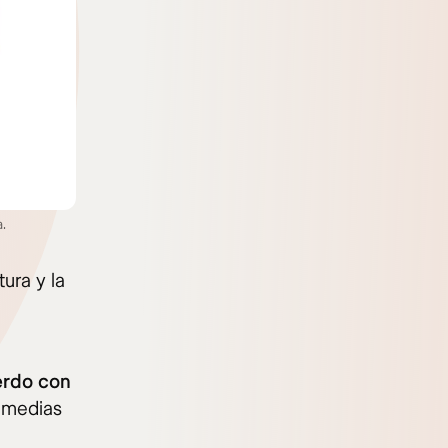
.
ura y la
erdo con
s medias