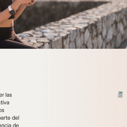
r las
tiva
os
arte del
encia de