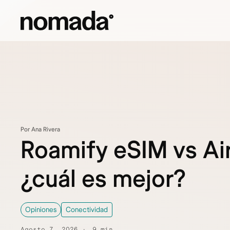
Saltar al contenido
Por Ana Rivera
Roamify eSIM vs Air
¿cuál es mejor?
Opiniones
Conectividad
Agosto 7, 2026
9 min