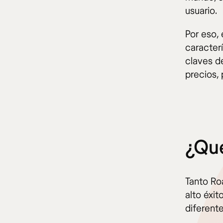
usuario.
Por eso,
caracter
claves d
precios, 
¿Qué
Tanto Ro
alto éxi
diferente