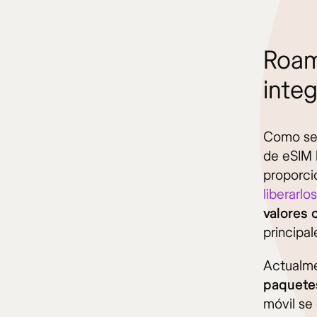
Roam
integ
Como seg
de eSIM l
proporci
liberarlo
valores 
principa
Actualm
paquetes
móvil se