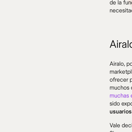
de la fu
necesita
Airal
Airalo, p
marketpl
ofrecer 
muchos c
muchas 
sido exp
usuarios
Vale dec