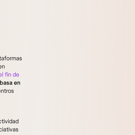
ataformas
en
l fin de
 basa en
ntros
tividad
ciativas