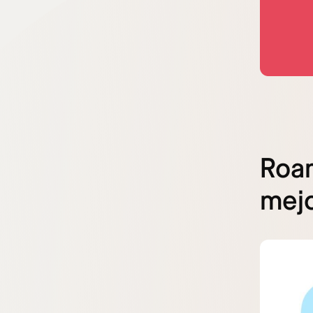
Roam
mejo