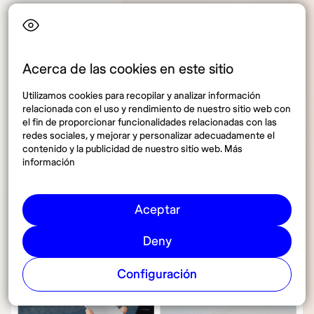
Veredicto: rapidez frente a
alcance
Acerca de las cookies en este sitio
Saily obtiene una ligera ventaja por su soporte en
Utilizamos cookies para recopilar y analizar información
español plenamente integrado, su calificación
relacionada con el uso y rendimiento de nuestro sitio web con
superior en Trustpilot y la rapidez de respuesta
el fin de proporcionar funcionalidades relacionadas con las
redes sociales, y mejorar y personalizar adecuadamente el
dentro de su aplicación
.
contenido y la publicidad de nuestro sitio web. Más
información
Simoptions es una buena alternativa, especialmente
por su disponibilidad de atención multicanal, pero su
modelo es más convencional y menos ágil.
Aceptar
Deny
Configuración