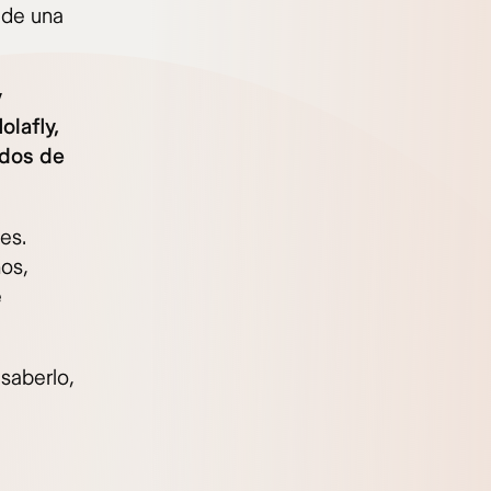
 de una
y
olafly,
ados de
es.
os,
e
 saberlo,