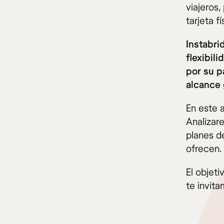
viajeros
tarjeta fí
Instabri
flexibil
por su p
alcance 
En este 
Analizar
planes de
ofrecen.
El objeti
te invita