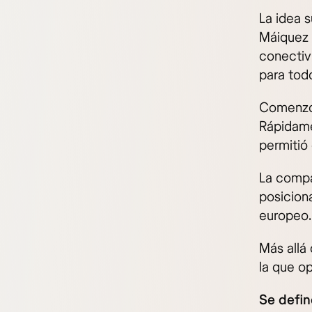
La idea 
Máiquez 
conectiv
para todo
Comenzó 
Rápidame
permitió
La compa
posicion
europeo.
Más allá 
la que op
Se defi