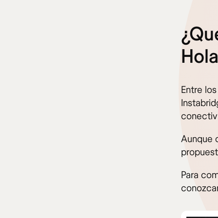
¿Qué
Hol
Entre lo
Instabrid
conectivi
Aunque c
propuest
Para com
conozcam