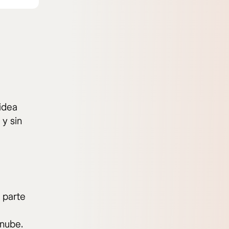
idea
 y sin
 parte
 nube.