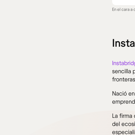
En el cara a
Inst
Instabri
sencilla 
fronteras
Nació en
emprende
La firma
del ecos
especial