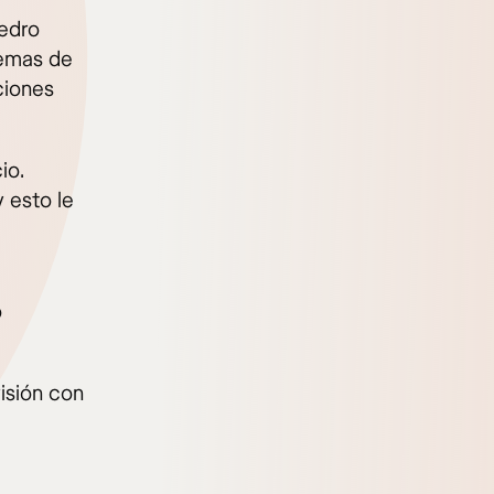
Pedro
lemas de
ciones
io.
 esto le
o
visión con