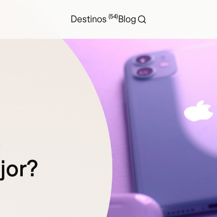
(54)
Destinos
Blog
s
jor?