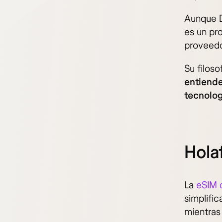
Aunque D
es un pr
proveedor
Su filoso
entiend
tecnolog
Holaf
La
eSIM 
simplifi
mientras 