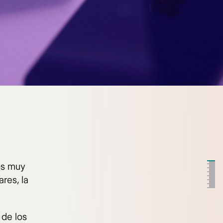
os muy
res, la
 de los