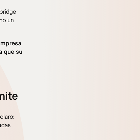
bridge
ino un
empresa
a que su
mite
claro:
adas