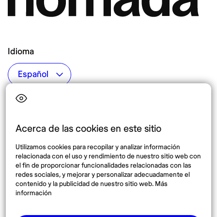
Idioma
Top destinos
Interés
Estados Unidos
Quiénes somos
México
Destinos
Acerca de las cookies en este sitio
Tailandia
Blog
Utilizamos cookies para recopilar y analizar información
España
relacionada con el uso y rendimiento de nuestro sitio web con
el fin de proporcionar funcionalidades relacionadas con las
redes sociales, y mejorar y personalizar adecuadamente el
Síguenos
contenido y la publicidad de nuestro sitio web. Más
información
Instagram