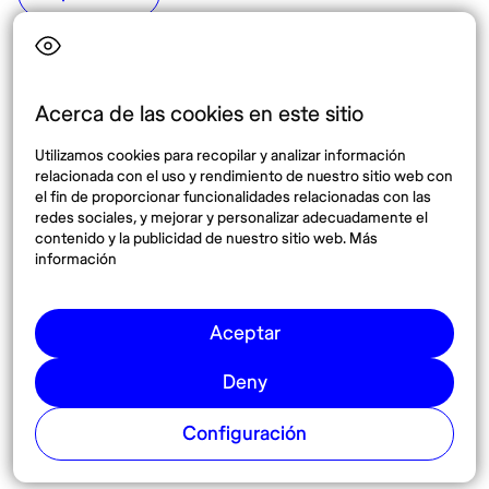
Top destinos
Interés
Estados Unidos
Quiénes somos
México
Destinos
Acerca de las cookies en este sitio
Tailandia
Blog
Utilizamos cookies para recopilar y analizar información
España
relacionada con el uso y rendimiento de nuestro sitio web con
el fin de proporcionar funcionalidades relacionadas con las
redes sociales, y mejorar y personalizar adecuadamente el
Síguenos
contenido y la publicidad de nuestro sitio web. Más
información
Instagram
Pinterest
Aceptar
Deny
Configuración
© 2026 Nomadaº
Cookies
Términos y condiciones
Política de privacidad