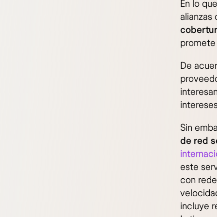
En lo que
alianzas
cobertur
promete 
De acuer
proveedo
interesa
intereses
Sin emba
de red s
internaci
este ser
con rede
velocida
incluye 