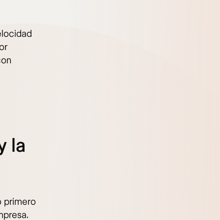
elocidad
or
con
 la
o primero
mpresa.