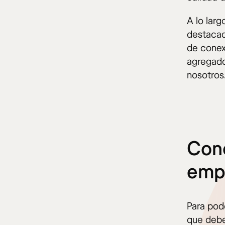
A lo larg
destacad
de conexi
agregado
nosotros
Cono
emp
Para pod
que debe