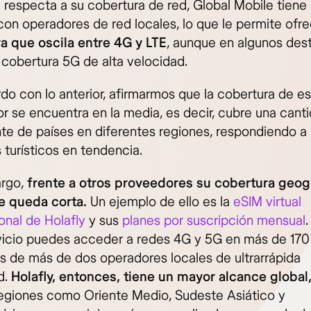
 respecta a su cobertura de red, Global Mobile tiene 
 con operadores de red locales, lo que le permite ofr
a que oscila entre 4G y LTE
, aunque en algunos des
cobertura 5G de alta velocidad.
do con lo anterior, afirmarmos que la cobertura de e
r se encuentra en la media, es decir, cubre una cant
nte de países en diferentes regiones, respondiendo a 
 turísticos en tendencia.
rgo,
frente a otros proveedores su cobertura geogr
e queda corta.
Un ejemplo de ello es la
eSIM virtual
onal de Holafly
y sus
planes por suscripción mensual
vicio puedes acceder a redes 4G y 5G en más de 170 
s de más de dos operadores locales de ultrarrápida
d.
Holafly, entonces, tiene un mayor alcance global
regiones como Oriente Medio, Sudeste Asiático y