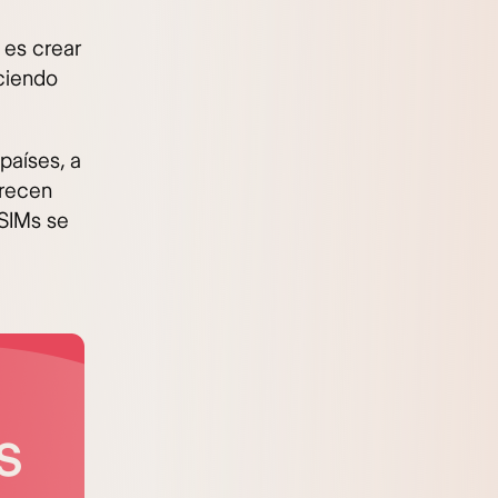
 es crear
aciendo
países, a
frecen
eSIMs se