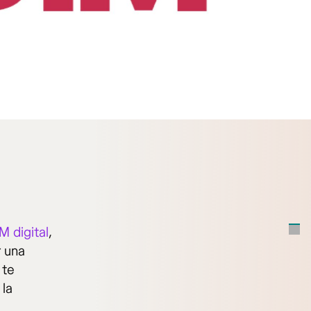
M digital
,
r una
 te
 la