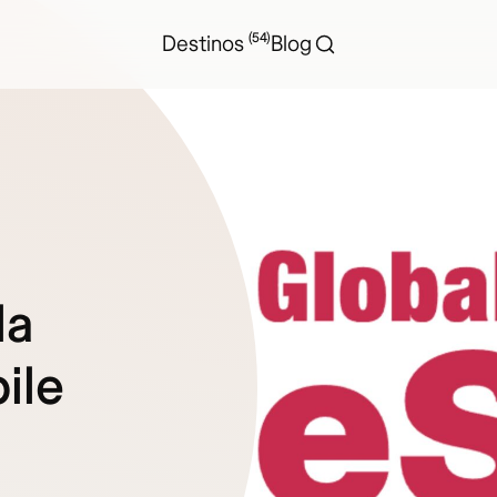
(54)
Destinos
Blog
la
ile