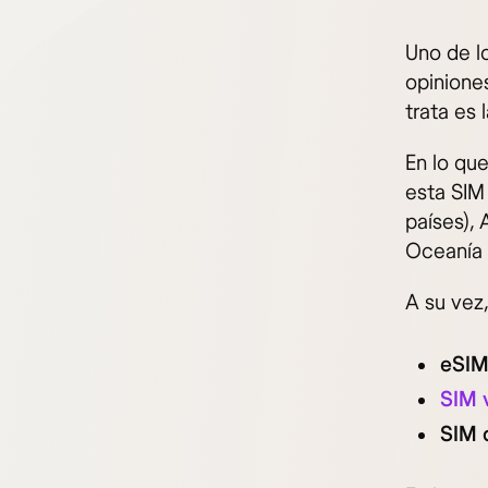
Uno de l
opinione
trata es 
En lo qu
esta SIM
países), 
Oceanía 
A su vez,
eSIM
SIM 
SIM 