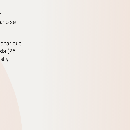
r
ario se
ionar que
sia (25
s) y