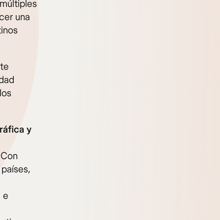
múltiples
ecer una
tinos
ste
idad
los
áfica y
. Con
países,
,
e