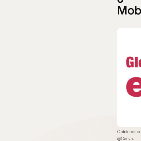
Mobi
Opiniones so
@Canva.