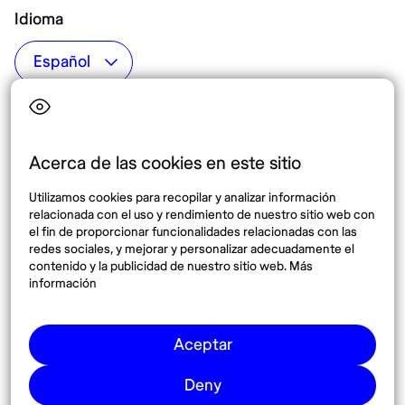
Idioma
Top destinos
Interés
Estados Unidos
Quiénes somos
México
Destinos
Acerca de las cookies en este sitio
Tailandia
Blog
Utilizamos cookies para recopilar y analizar información
España
relacionada con el uso y rendimiento de nuestro sitio web con
el fin de proporcionar funcionalidades relacionadas con las
redes sociales, y mejorar y personalizar adecuadamente el
Síguenos
contenido y la publicidad de nuestro sitio web. Más
información
Instagram
Pinterest
Aceptar
Deny