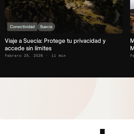
Conectividad
Suecia
Viaje a Suecia: Protege tu privacidad y
M
accede sin límites
M
Febrero 25, 2026
11 min
F