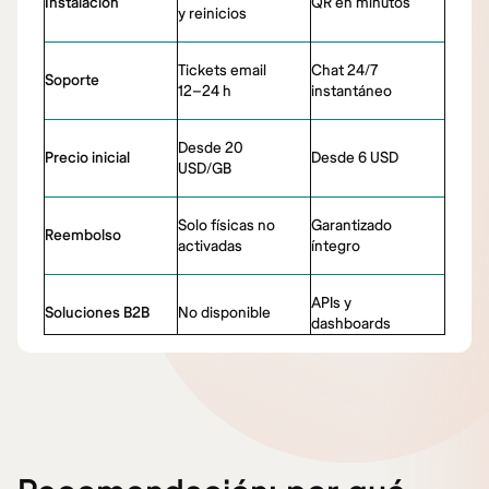
Instalación
QR en minutos
y reinicios
Tickets email
Chat 24/7
Soporte
12–24 h
instantáneo
Desde 20
Precio inicial
Desde 6 USD
USD/GB
Solo físicas no
Garantizado
Reembolso
activadas
íntegro
APIs y
Soluciones B2B
No disponible
dashboards