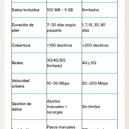
Datos incluidos
100 MB – 5 GB
Ilimitados
Duración de
7–30 días según
1, 7, 15, 30, 90
plan
paquete
días
Cobertura
+150 destinos
+200 destinos
3G/4G (5G
Redes
4G y 5G
limitado)
Velocidad
10–50 Mbps
50–200 Mbps
urbana
Ajustes
Gestión de
manuales +
Sin límites
datos
recargas
Pasos manuales