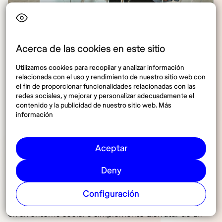
Acerca de las cookies en este sitio
Disfruta de los espacios gratuitos que Oporto ofrece.
Utilizamos cookies para recopilar y analizar información
Elegir un espacio de coworking gratuito puede ser
relacionada con el uso y rendimiento de nuestro sitio web con
el fin de proporcionar funcionalidades relacionadas con las
una excelente opción para aquellos que buscan
redes sociales, y mejorar y personalizar adecuadamente el
reducir costos, especialmente si eres freelancer o
contenido y la publicidad de nuestro sitio web. Más
trabajas de manera remota de forma ocasional. Sin
información
embargo,
es importante tener en cuenta que los
coworkings gratuitos suelen carecer de algunas
Aceptar
comodidades que ofrecen los espacios de pago,
como salas de reuniones, acceso 24/7, seguridad y
Deny
servicios personalizados. A pesar de estas
limitaciones, los coworkings gratuitos son perfectos
Configuración
para quienes desean cambiar de ambiente, trabajar
en un entorno social o simplemente disfrutar de un