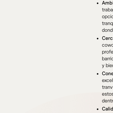
Ambi
traba
opci
tranq
donde
Cerc
cowo
profe
barr
y bie
Cone
excel
tranv
estos
dentr
Cali