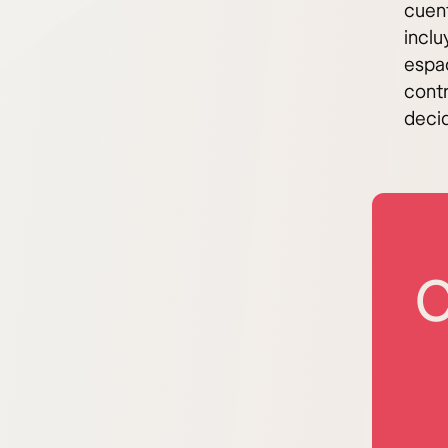
cuent
inclu
espac
contr
decid