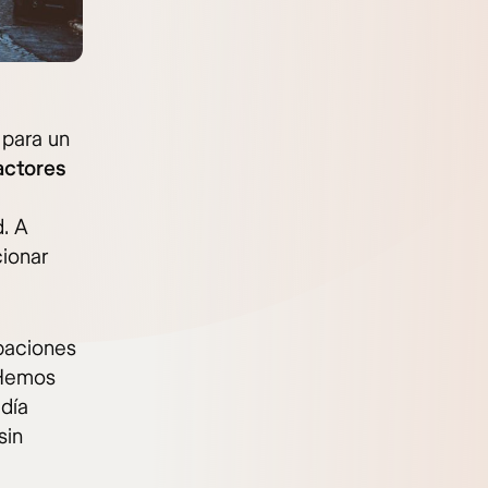
 para un
actores
d. A
cionar
upaciones
 Hemos
 día
sin