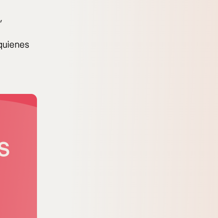
,
quienes