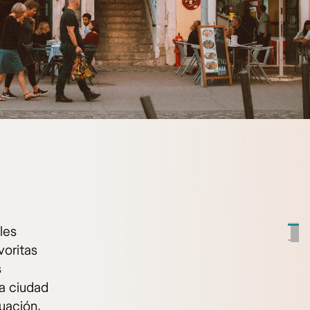
les
voritas
s
a ciudad
nuación,