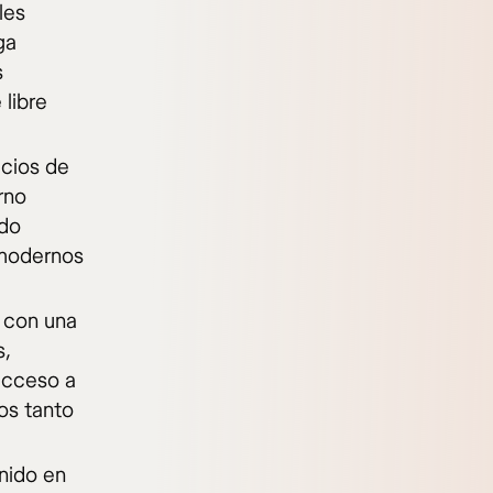
les
ga
s
 libre
cios de
rno
ado
 modernos
 con una
s,
 acceso a
os tanto
nido en