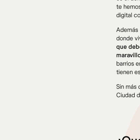
te hemos
digital c
Además d
donde vi
que deb
maravill
barrios e
tienen es
Sin más 
Ciudad de