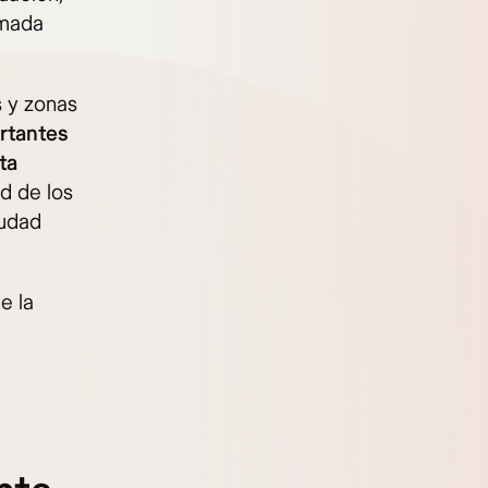
ómada
s y zonas
rtantes
ta
d de los
iudad
e la