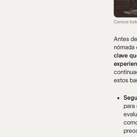
Conoce todas
Antes de 
nómada d
clave qu
experie
continuac
estos bar
Segu
para
evalu
como 
preo