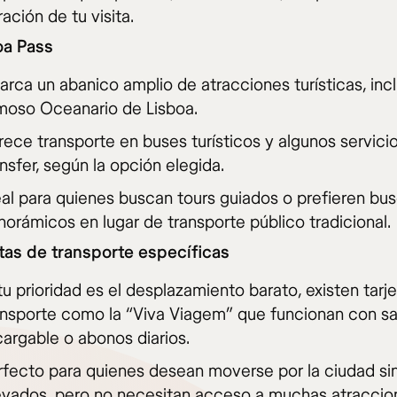
ación de tu visita.
oa Pass
arca un abanico amplio de atracciones turísticas, incl
moso Oceanario de Lisboa.
rece transporte en buses turísticos y algunos servici
ansfer, según la opción elegida.
eal para quienes buscan tours guiados o prefieren bu
norámicos en lugar de transporte público tradicional.
etas de transporte específicas
 tu prioridad es el desplazamiento barato, existen tarj
ansporte como la “Viva Viagem” que funcionan con s
cargable o abonos diarios.
rfecto para quienes desean moverse por la ciudad si
evados, pero no necesitan acceso a muchas atraccio