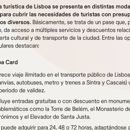
ta turística de Lisboa se presenta en distintas mod
para cubrir las necesidades de turistas con presu
vos diversos.
Básicamente, se trata de un pase que, 
jo, da acceso a múltiples servicios y descuentos rela
erta cultural y de transporte de la ciudad. Entre las 
lares destacan:
oa Card
rece viaje ilimitado en el transporte público de Lisbo
ranvías, autobuses, metro y trenes a Sintra y Cascais)
 periodo de validez.
cluye entradas gratuitas o con descuento en monum
blemáticos como la Torre de Belém, el Monasterio de
rónimos y el Elevador de Santa Justa.
 puede adquirir para 24, 48 o 72 horas, adaptándose a