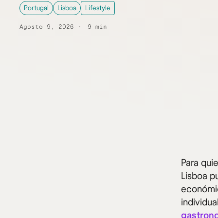
Portugal
Lisboa
Lifestyle
Agosto 9, 2026
9 min
Para quie
Lisboa p
económic
individua
gastron