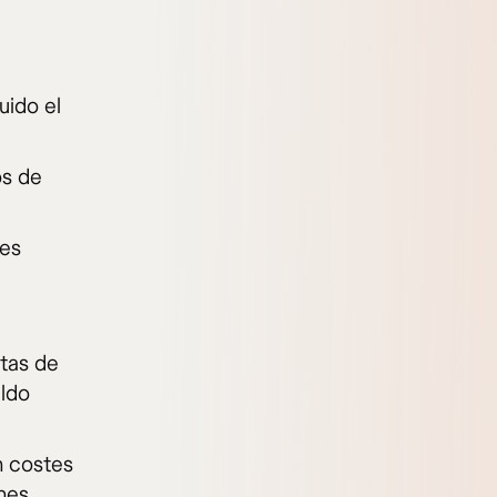
uido el
os de
ses
etas de
aldo
n costes
nes