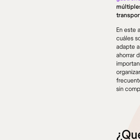
múltiple
transpor
En este a
cuáles so
adapte a
ahorrar 
importan
organizar
frecuent
sin comp
¿Qué