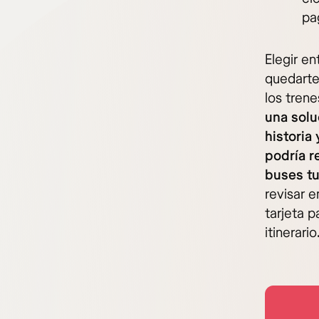
pa
Elegir e
quedarte 
los trene
una solu
historia
podría r
buses tur
revisar 
tarjeta 
itinerario