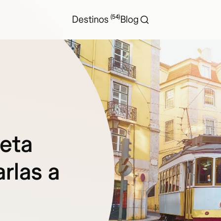
(54)
Destinos
Blog
jeta
rlas a