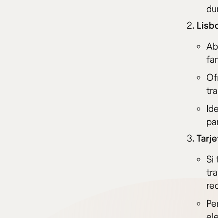
dur
Lisb
Ab
fa
Of
tr
Id
pa
Tarj
Si
tr
re
Pe
el