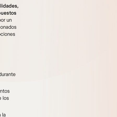
alidades,
puestos
por un
cionados
opciones
a
 durante
entos
 los
 la