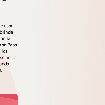
ne usar
 brinda
 en la
sboa Pass
 los
nsejamos
 cada
tu