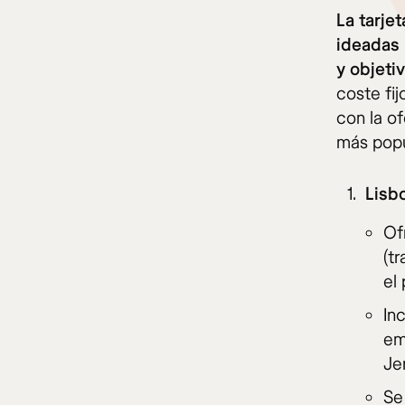
La tarje
ideadas 
y objeti
coste fi
con la of
más popu
Lisb
Of
(t
el
In
em
Je
Se