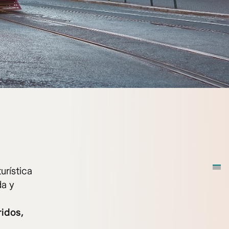
turística
da y
ridos,