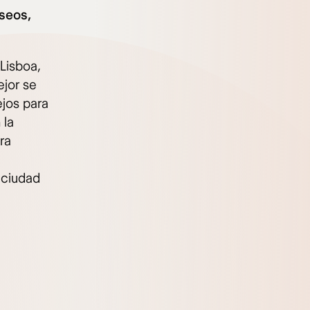
seos,
 Lisboa,
ejor se
ejos para
 la
ra
 ciudad