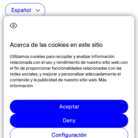
Top destinos
Interés
Estados Unidos
Quiénes somos
México
Destinos
Acerca de las cookies en este sitio
Tailandia
Blog
Utilizamos cookies para recopilar y analizar información
España
relacionada con el uso y rendimiento de nuestro sitio web con
el fin de proporcionar funcionalidades relacionadas con las
redes sociales, y mejorar y personalizar adecuadamente el
Síguenos
contenido y la publicidad de nuestro sitio web. Más
información
Instagram
Pinterest
Aceptar
Deny
Configuración
© 2026 Nomadaº