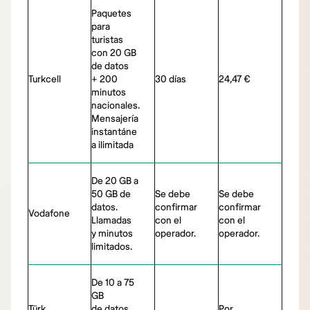
Paquetes
para
turistas
con 20 GB
de datos
Turkcell
+ 200
30 días
24,47 €
minutos
nacionales.
Mensajería
instantáne
a ilimitada
De 20 GB a
50 GB de
Se debe
Se debe
datos.
confirmar
confirmar
Vodafone
Llamadas
con el
con el
y minutos
operador.
operador.
limitados.
De 10 a 75
GB
Türk
de datos.
Por