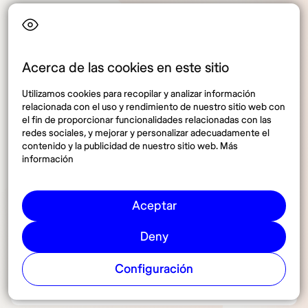
Preguntas frecuentes sobre
Acerca de las cookies en este sitio
el internet en Estambul
Utilizamos cookies para recopilar y analizar información
relacionada con el uso y rendimiento de nuestro sitio web con
el fin de proporcionar funcionalidades relacionadas con las
redes sociales, y mejorar y personalizar adecuadamente el
contenido y la publicidad de nuestro sitio web. Más
¿Cuáles son las compañías de internet
información
móvil más reconocidas en Estambul?
Aceptar
¿Qué redes están disponibles en
Deny
Estambul?
Configuración
¿Hay internet fijo satelital en Estambul?