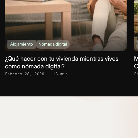
Alojamiento
Nómada digital
¿Qué hacer con tu vivienda mientras vives
M
como nómada digital?
C
Febrero 28, 2026
13 min
F