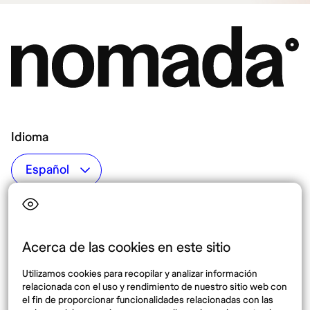
Idioma
Top destinos
Interés
Estados Unidos
Quiénes somos
México
Destinos
Acerca de las cookies en este sitio
Tailandia
Blog
Utilizamos cookies para recopilar y analizar información
España
relacionada con el uso y rendimiento de nuestro sitio web con
el fin de proporcionar funcionalidades relacionadas con las