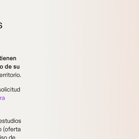
s
tienen
to de su
ritorio.
olicitud
ra
estudios
o (oferta
iso de