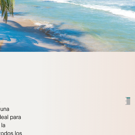
s
 una
deal para
 la
todos los