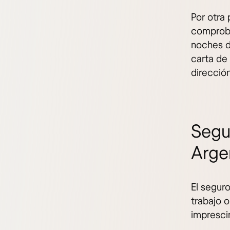
Por otra 
comproba
noches d
carta de 
direcció
Segu
Argen
El seguro
trabajo o
impresci