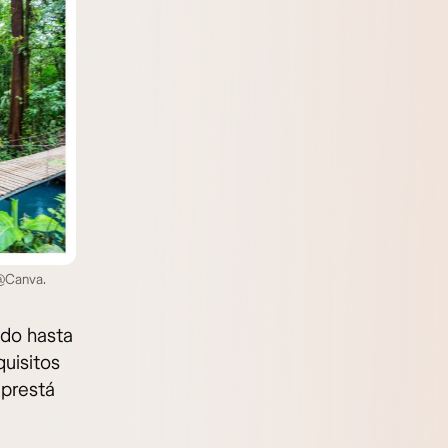
 @Canva.
ado hasta
uisitos
¡prestá