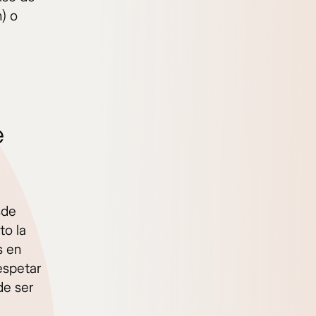
n) o
e
sde
to la
s en
respetar
de ser