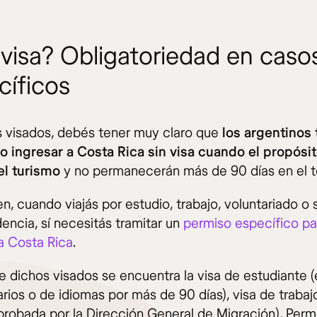
 visa? Obligatoriedad en caso
cíficos
s visados, debés tener muy claro que
los argentinos 
o ingresar a Costa Rica sin visa cuando el propósi
 el turismo
y no permanecerán más de 90 días en el ter
n, cuando viajás por estudio, trabajo, voluntariado o s
encia, sí necesitás tramitar un
permiso específico pa
 a Costa Rica
.
e dichos visados se encuentra la visa de estudiante (
arios o de idiomas por más de 90 días), visa de trabaj
aprobada por la Dirección General de Migración), Perm