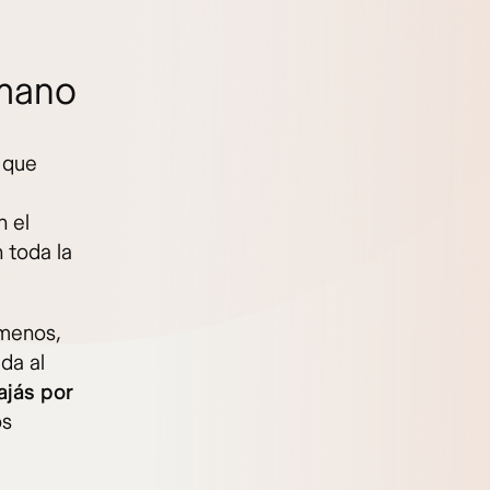
 mano
 que
n el
 toda la
 menos,
da al
ajás por
os