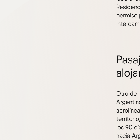
Residenci
permiso 
intercamb
Pasa
aloj
Otro de l
Argentina
aerolínea
territori
los 90 dí
hacia Arg