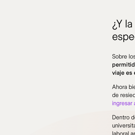
¿Y la
espe
Sobre lo
permitid
viaje es
Ahora bie
de resied
ingresar
Dentro d
universit
laboral 