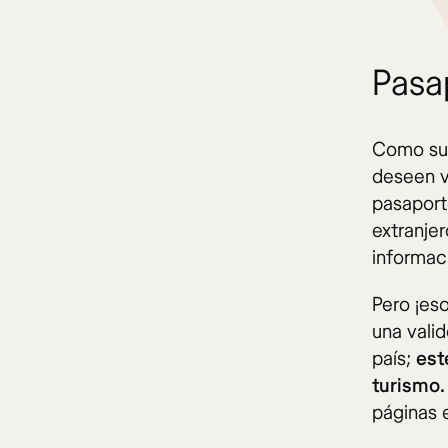
Pasa
Como suc
deseen vi
pasaport
extranje
informaci
Pero ¡es
una valid
país;
est
turismo.
páginas e