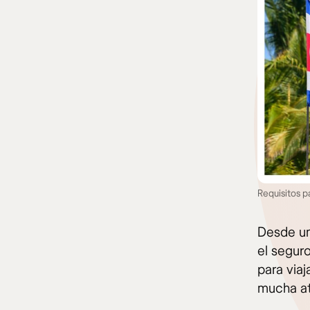
Requisitos p
Desde un
el segur
para viaj
mucha at