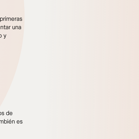
 primeras
untar una
o y
os de
ambién es