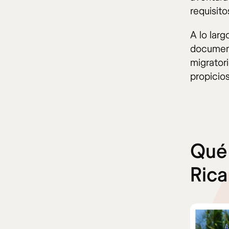
requisito
A lo larg
document
migrator
propicios
Qué 
Rica