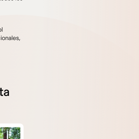
ol
ionales,
ta