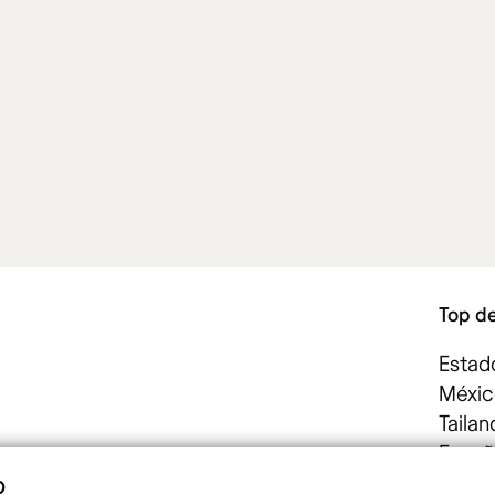
Top d
Estad
Méxic
Tailan
Españ
o