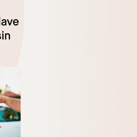
lave
sin