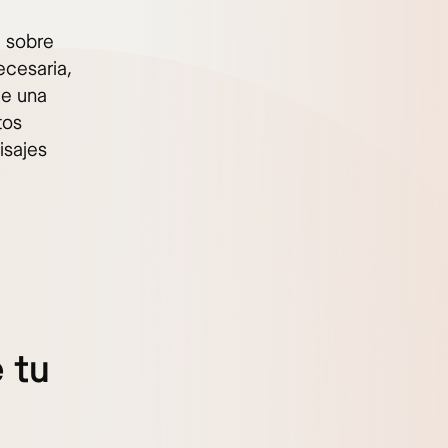
a sobre
ecesaria,
de una
tos
isajes
 tu