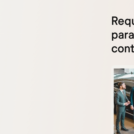
Requ
para
con