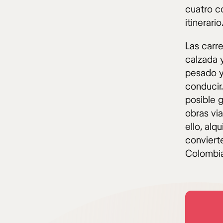
cuatro co
itinerario
Las carr
calzada 
pesado y
conducir
posible 
obras via
ello, alq
convierte
Colombia