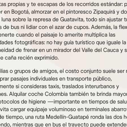
utas propias y te escapas de los recorridos estándar:
 en Bogotá, almorzar en el pintoresco Zipaquirá y do
 luna sobre la represa de Guatavita, todo sin ajustar 
s de bus ni lidiar con el azar de cupos. Además, la flex
nerte cuando el paisaje lo amerite multiplica las
ades fotográficas: no hay guía turístico que iguale la
eidad de frenar en un mirador del Valle del Cauca y 
de caña recién exprimido.
ilias o grupos de amigos, el costo conjunto suele ser
rar pasajes individuales en transporte público,
ente si consideras taxis, traslados interurbanos y
nes. Alquilar coche Colombia también te brinda mayor
otocolos de higiene —importante en tiempos de salu
vita cargar equipaje voluminoso en terminales abarro
de tiempo, una ruta Medellín-Guatapé ronda las dos h
ndo, mientras que en bus el trayecto puede extende