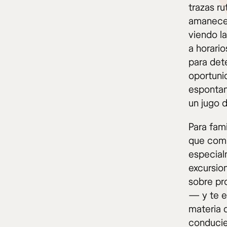
trazas r
amanecer
viendo la
a horario
para dete
oportunid
espontan
un jugo 
Para fam
que comp
especialm
excursio
sobre pr
— y te e
materia 
conducie