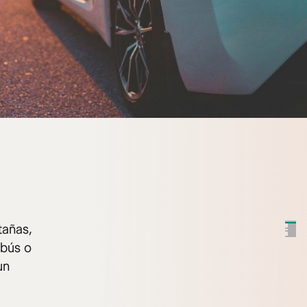
tañas,
obús o
un