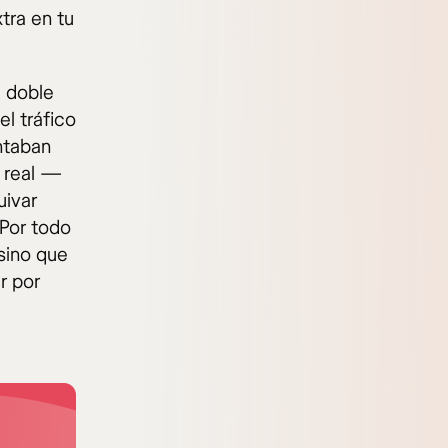
tra en tu
e doble
l tráfico
ntaban
 real —
uivar
 Por todo
 sino que
r por