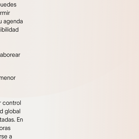
 puedes
rmir
tu agenda
ibilidad
saborear
 menor
 control
d global
tadas. En
oras
rse a