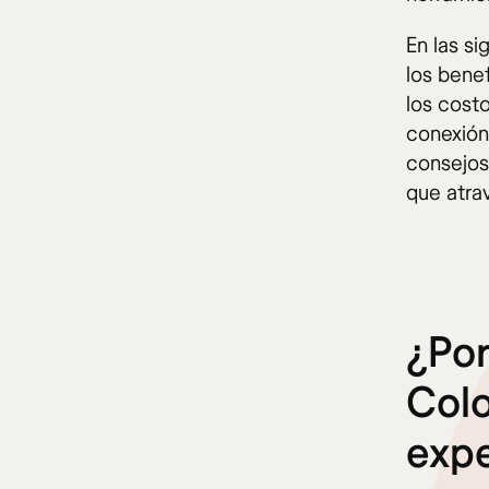
En las s
los bene
los cost
conexión
consejos,
que atra
¿Por
Colo
expe