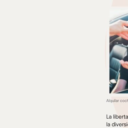
Alquilar coc
La liber
la diver