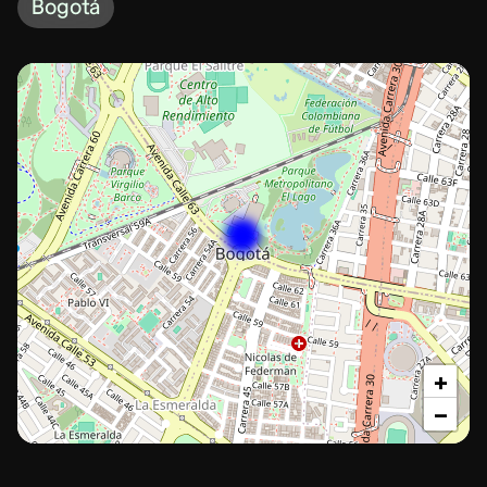
Bogotá
+
−
Bogotá