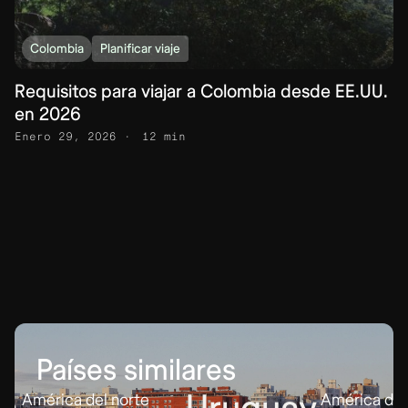
Colombia
Planificar viaje
Requisitos para viajar a Colombia desde EE.UU.
en 2026
Enero 29, 2026
12 min
Países similares
ca del norte
América del sur