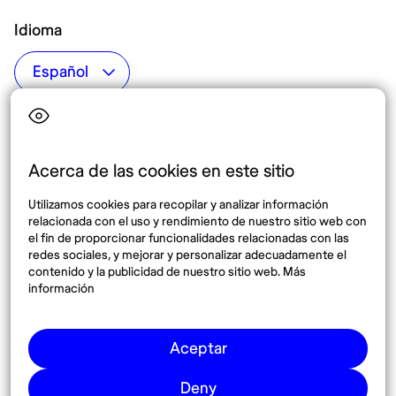
Idioma
Top destinos
Interés
Estados Unidos
Quiénes somos
México
Destinos
Acerca de las cookies en este sitio
Tailandia
Blog
Utilizamos cookies para recopilar y analizar información
España
relacionada con el uso y rendimiento de nuestro sitio web con
el fin de proporcionar funcionalidades relacionadas con las
redes sociales, y mejorar y personalizar adecuadamente el
Síguenos
contenido y la publicidad de nuestro sitio web. Más
información
Instagram
Pinterest
Aceptar
Deny