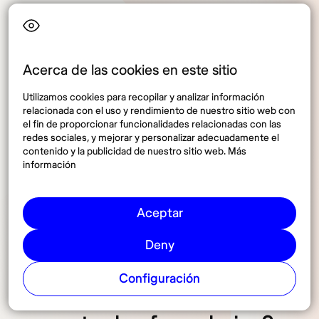
Formulario PND 53
(Withholding Tax Return)
Acerca de las cookies en este sitio
Utilizamos cookies para recopilar y analizar información
Finalmente, el Formulario PND 53 se utiliza para
relacionada con el uso y rendimiento de nuestro sitio web con
declarar y pagar el impuesto retenido en la fuente
el fin de proporcionar funcionalidades relacionadas con las
redes sociales, y mejorar y personalizar adecuadamente el
sobre ciertos pagos, como honorarios profesionales,
contenido y la publicidad de nuestro sitio web. Más
comisiones y alquileres. Los
nómadas digitales que
información
contraten servicios locales pueden necesitar utilizar
este formulario
.
Aceptar
Deny
Configuración
¿Cómo completar y