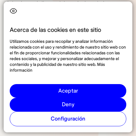
diciembre a abril, con cielos más despejados y menos
lluvia; es la época preferida para playa, excursiones y
actividades al aire libre, pero también la más cara y
concurrida
Acerca de las cookies en este sitio
De mayo a noviembre predomina la temporada de
Utilizamos cookies para recopilar y analizar información
lluvias, con chubascos frecuentes pero muchas horas
relacionada con el uso y rendimiento de nuestro sitio web con
el fin de proporcionar funcionalidades relacionadas con las
de sol, especialmente al inicio y al final del periodo. En
redes sociales, y mejorar y personalizar adecuadamente el
esos meses los precios de hoteles y tours suelen
contenido y la publicidad de nuestro sitio web. Más
bajar.
información
En la etapa lluviosa algunas pistas, senderos o
Aceptar
actividades llegan a suspenderse por malas
condiciones meteorológicas, sobre todo en las zonas
Deny
montañosas o en la costa del Caribe.
Configuración