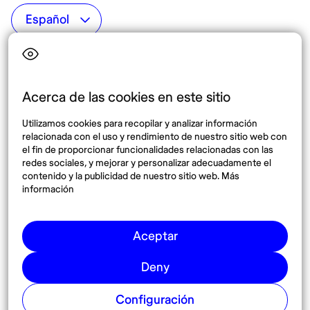
Top destinos
Interés
Estados Unidos
Quiénes somos
México
Destinos
Acerca de las cookies en este sitio
Tailandia
Blog
Utilizamos cookies para recopilar y analizar información
España
relacionada con el uso y rendimiento de nuestro sitio web con
el fin de proporcionar funcionalidades relacionadas con las
redes sociales, y mejorar y personalizar adecuadamente el
Síguenos
contenido y la publicidad de nuestro sitio web. Más
información
Instagram
Pinterest
Aceptar
Deny
Configuración
© 2026 Nomadaº