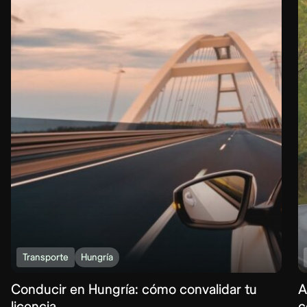
Transporte
Hungría
Conducir en Hungría: cómo convalidar tu
A
licencia
c