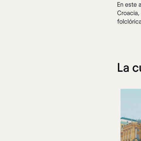
En este 
Croacia, 
folclóric
La c