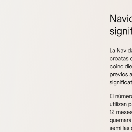
Navi
signi
La Navid
croatas 
coincidie
previos a
significa
El númer
utilizan
12 meses 
quemará 
semillas 