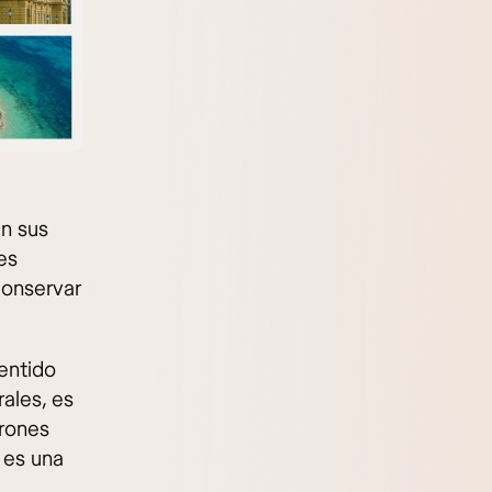
en sus
es
 conservar
sentido
rales, es
arones
o es una