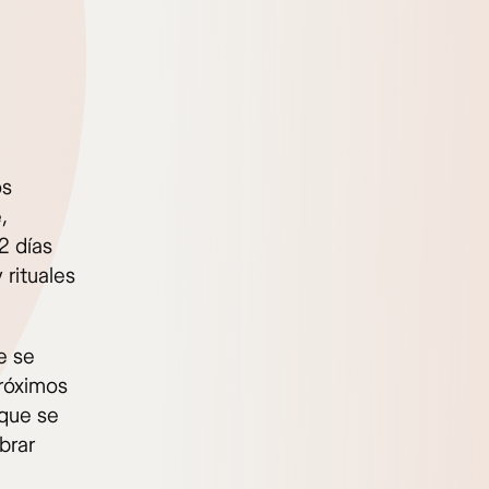
os
,
2 días
 rituales
e se
próximos
 que se
brar