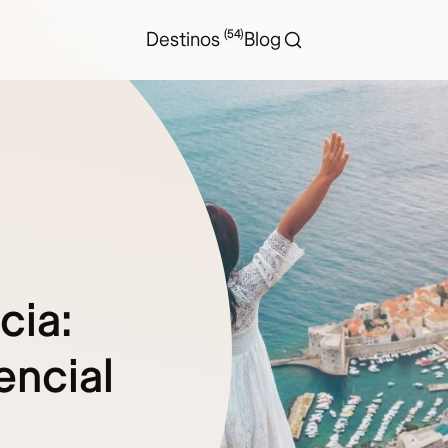
(54)
Destinos
Blog
cia:
encial