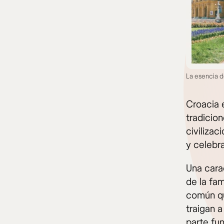
La esencia d
Croacia 
tradicion
civilizac
y celebr
Una carac
de la fam
común qu
traigan a
parte fu