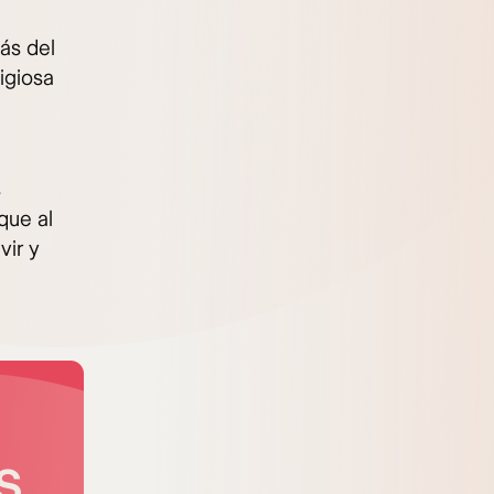
ás del
igiosa
s
que al
vir y