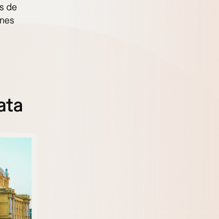
s de
ones
ata