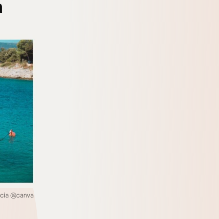
a
oacia @canva