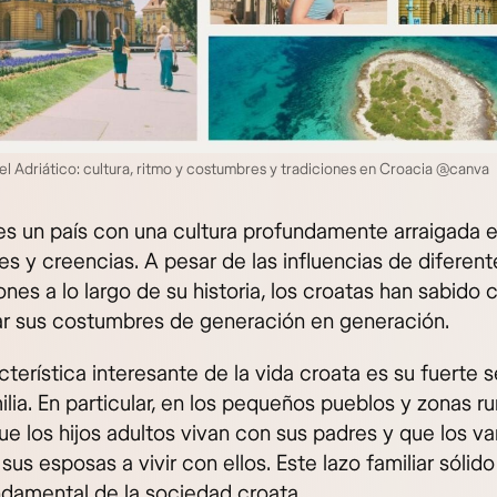
el Adriático: cultura, ritmo y costumbres y tradiciones en Croacia @canva
es un país con una cultura profundamente arraigada 
es y creencias. A pesar de las influencias de diferent
iones a lo largo de su historia, los croatas han sabido
ar sus costumbres de generación en generación.
terística interesante de la vida croata es su fuerte 
ilia. En particular, en los pequeños pueblos y zonas ru
e los hijos adultos vivan con sus padres y que los v
 sus esposas a vivir con ellos. Este lazo familiar sólid
ndamental de la sociedad croata.