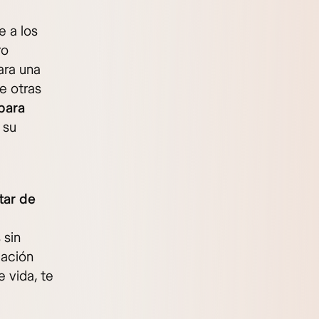
e a los
ro
ara una
e otras
para
 su
tar de
 sin
mación
 vida, te