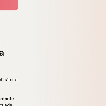
o
a
l trámite
nstante
 puede