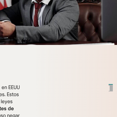
l en EEUU
es. Estos
 leyes
ntes de
luso negar