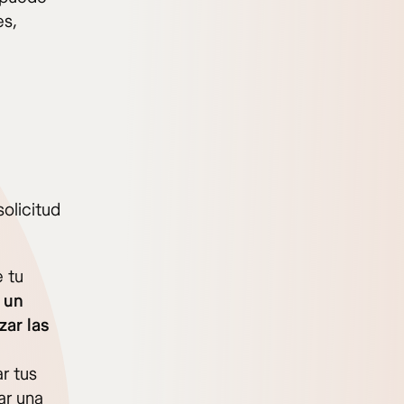
es,
olicitud
 tu
,
un
ar las
r tus
ar una