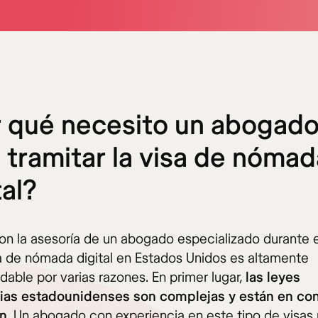
 qué necesito un abogad
 tramitar la visa de nómad
tal?
on la asesoría de un abogado especializado durante e
sa de nómada digital en Estados Unidos es altamente
able por varias razones. En primer lugar,
las leyes
ias estadounidenses son complejas y están en co
ón
. Un abogado con experiencia en este tipo de visas