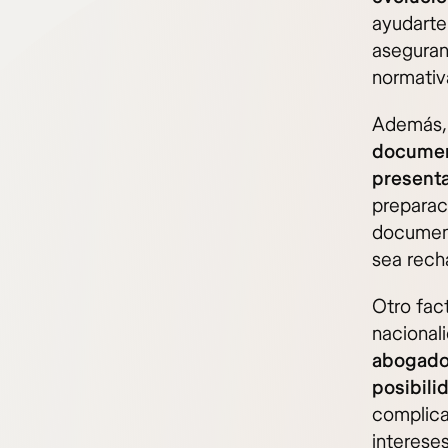
ayudarte 
aseguran
normativ
Además
document
presenta
preparaci
document
sea rech
Otro fac
nacionali
abogado 
posibili
complica
interese