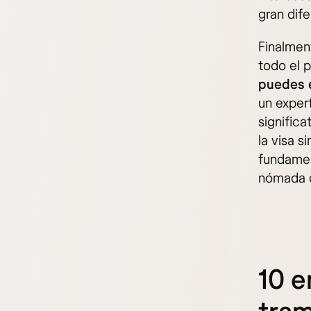
gran dife
Finalmen
todo el p
puedes e
un exper
signific
la visa s
fundamen
nómada d
10 