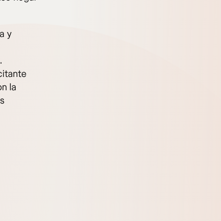
a y
.
citante
n la
os