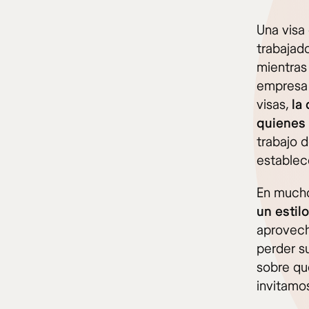
Una visa
trabajad
mientras
empresa 
visas,
la
quienes 
trabajo 
establec
En mucho
un estil
aprovecha
perder s
sobre qu
invitamo