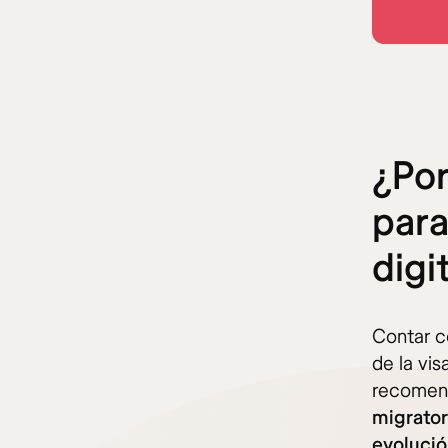
¿Por
para
digi
Contar c
de la vi
recomend
migrator
evoluci