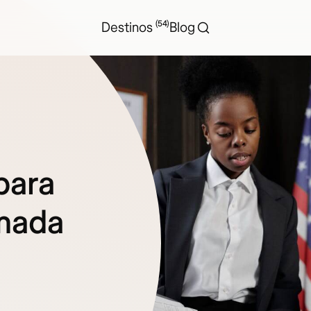
(54)
Destinos
Blog
para
ómada