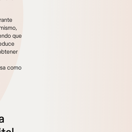
rante
 mismo,
iendo que
reduce
obtener
visa como
a