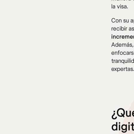
la visa.
Con su a
recibir 
incremen
Además, 
enfocars
tranquil
expertas
¿Qué
digi