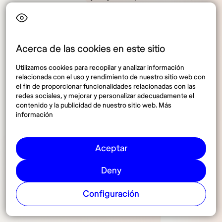
complicaciones.
🏷️ Usa el código
NOMADA
para obtener un
10% de
descuento
mensual durante 12 meses.
Acerca de las cookies en este sitio
¿Estás listo para empezar tu aventura sin
interrupciones?
Utilizamos cookies para recopilar y analizar información
relacionada con el uso y rendimiento de nuestro sitio web con
el fin de proporcionar funcionalidades relacionadas con las
👉🏻
Activa tu plan y ahorra 10% ahora mismo
redes sociales, y mejorar y personalizar adecuadamente el
contenido y la publicidad de nuestro sitio web. Más
información
Aceptar
Preguntas frecuentes sobre
Deny
visa para nómadas digitales
Configuración
en México