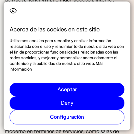
gratuito, mesas de trabajo, y en algunos casos, áreas
designadas para el uso de laptops. Entre las
ubicaciones más populares se encuentran la
Acerca de las cookies en este sitio
Biblioteca Stephen A. Schwarzman en Manhattan y la
Biblioteca de Ciencias, Industria y Negocios.
Utilizamos cookies para recopilar y analizar información
relacionada con el uso y rendimiento de nuestro sitio web con
El motivo por el cual este espacio es gratuito es su
el fin de proporcionar funcionalidades relacionadas con las
carácter público y su misión de servir a la comunidad,
redes sociales, y mejorar y personalizar adecuadamente el
contenido y la publicidad de nuestro sitio web. Más
facilitando el acceso a la información y a recursos
información
digitales. Sus servicios incluyen acceso a WiFi,
espacios tranquilos de lectura y estudio, además de
un entorno culturalmente enriquecedor.
Aceptar
Una de las ventajas más destacadas es la tranquilidad
Deny
del espacio, ideal para quienes necesitan
concentrarse en un ambiente silencioso. Sin
Configuración
embargo, no ofrece la flexibilidad de un coworking
moderno en términos de servicios, como salas de