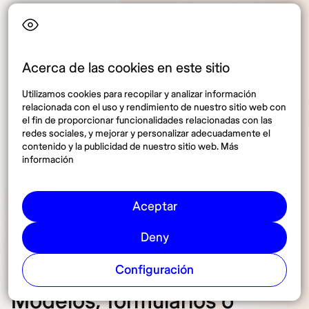
Dado que las leyes fiscales estadounidenses pueden
ser complejas y varían según el estado, es
recomendable que los nómadas digitales que pasen
Acerca de las cookies en este sitio
tiempo considerable en Estados Unidos
consideren
Utilizamos cookies para recopilar y analizar información
contratar a un asesor fiscal especializado en
relacionada con el uso y rendimiento de nuestro sitio web con
expatriados
o en tributación internacional. Un asesor
el fin de proporcionar funcionalidades relacionadas con las
fiscal puede ayudarte a maximizar tus deducciones,
redes sociales, y mejorar y personalizar adecuadamente el
contenido y la publicidad de nuestro sitio web. Más
aprovechar tratados fiscales internacionales y evitar
información
la doble tributación. Asegurando que cumples con
todas tus obligaciones fiscales sin pagar más de lo
necesario.
Aceptar
Deny
Configuración
Modelos, formularios o