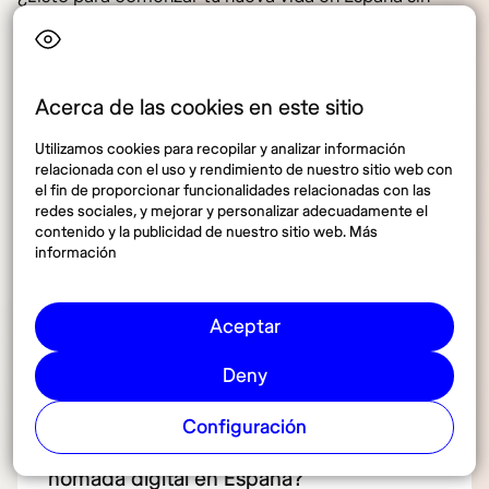
interrupciones?
👉🏻
Activa tu plan y ahorra 10% ahora mismo
Acerca de las cookies en este sitio
Utilizamos cookies para recopilar y analizar información
relacionada con el uso y rendimiento de nuestro sitio web con
el fin de proporcionar funcionalidades relacionadas con las
Preguntas frecuentes sobre
redes sociales, y mejorar y personalizar adecuadamente el
contenido y la publicidad de nuestro sitio web. Más
abogados para tramitar la
información
visa de nómada digital en
España
Aceptar
Deny
¿Es obligatorio el acompañamiento de
Configuración
un abogado para tramitar la visa de
nómada digital en España?