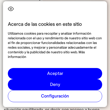
Acerca de las cookies en este sitio
Utilizamos cookies para recopilar y analizar información
relacionada con el uso y rendimiento de nuestro sitio web con
el fin de proporcionar funcionalidades relacionadas con las
redes sociales, y mejorar y personalizar adecuadamente el
contenido y la publicidad de nuestro sitio web. Más
información
Valor del coste de vida en España por persona – Imagen creada con
@Canva.
Aceptar
Deny
De acuerdo con lo mencionado anteriormente,
podemos afirmar que el
coste mensual promedio
Configuración
estimado para una persona sola en España es de,
aproximadamente, 1.800-1.900 €.
Esto para tener una
situación equilibrada, es decir, con acceso a buena