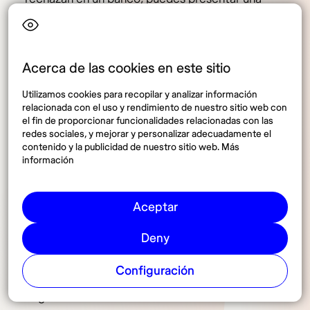
solicitud ante el Banco de Francia para que se te
asigne un banco que esté obligado a abrirte una
cuenta.
Acerca de las cookies en este sitio
Utilizamos cookies para recopilar y analizar información
relacionada con el uso y rendimiento de nuestro sitio web con
Pasos para solicitar la
el fin de proporcionar funcionalidades relacionadas con las
redes sociales, y mejorar y personalizar adecuadamente el
«Cuenta Bancaria Básica» en
contenido y la publicidad de nuestro sitio web. Más
información
Francia
Aceptar
Si has sido rechazado por varios bancos, sigue estos
Deny
pasos para acceder a una cuenta básica:
Configuración
Solicita una carta de rechazo
del banco que haya
negado tu solicitud.