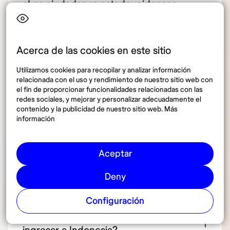
¿Los ciudadanos estadounidenses
necesitan visa para viajar a Indonesia en
2025?
Acerca de las cookies en este sitio
¿Qué vigencia debe tener el pasaporte
Utilizamos cookies para recopilar y analizar información
relacionada con el uso y rendimiento de nuestro sitio web con
para entrar a Indonesia?
el fin de proporcionar funcionalidades relacionadas con las
redes sociales, y mejorar y personalizar adecuadamente el
contenido y la publicidad de nuestro sitio web. Más
¿Es obligatorio contar con vacunas
información
específicas para ingresar a Indonesia?
Aceptar
¿Piden demostrar fondos económicos
Deny
al llegar?
Configuración
¿Se necesita seguro de viaje para